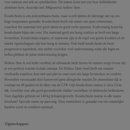
voor mensen met nek en spierklachten. Dit matras komt met een luxe dubbeldoeks
afritsbare hoes, doorstikt met 300gram/m2 hollow fiber.
Koudschuim is een polyurethaanschuim, maar wordt tijdens de fabricage niet op een
hoge temperatuur gemaakt. Koudschuim heeft van nature een open celstructuur,
waardoor het materiaal zeer goed ademt en goed vocht opneemt. Kuilvorming komt bij
koudschuim bijna niet voor. Het materiaal geeft een hoog comfort en heeft een lange
levensduur. Koudschuim toppers en matrassen zijn in de regel van goede kwaliteit en de
unieke eigenschappen zijn best hoog te noemen. Ook biedt koudschuim de beste
progressieve tegendruk, met andere woorden: veel ondersteuning zodat alle legen en
hollen plekken de juiste ondersteuning krijgen.
Hollow fiber is een holle vezelbol, de stilstaande lucht tussen de ruimtes zorgt ervoor dat
er een perfecte warmte-isolatie ontstaat. De Hollow fiber vezel heeft een enorme
veerkracht waardoor deze niet snel plet en staat voor een lange levensduur en comfort.
Bovendien veroorzaakt deze kunstvezel geen allergische reacties.De afneembare tijk is
wasbaar tot 40 graden en de dikte van dit CFK vrije koudschuim matras is circa 25cm
dik. Geschikt voor alle goed geventileerde vlakke/ verstelbare of elektrische bedbodems.
Voor dagelijks gebruik tot 140 kg lichaamsgewicht. Koudschuim matras in alle maten
leverbaar! Speciale maten op aanvraag. Deze matrashoes is gemaakt van een natuurlijke
bamboe vezel en ventileert optimaal.
Eigenschappen: