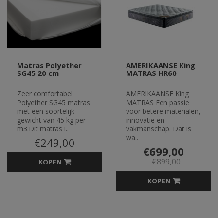
Matras Polyether
AMERIKAANSE King
SG45 20 cm
MATRAS HR60
Zeer comfortabel
AMERIKAANSE King
Polyether SG45 matras
MATRAS Een passie
met een soortelijk
voor betere materialen,
gewicht van 45 kg per
innovatie en
m3.Dit matras i..
vakmanschap. Dat is
wa..
€249,00
€699,00
€899,00
KOPEN
KOPEN