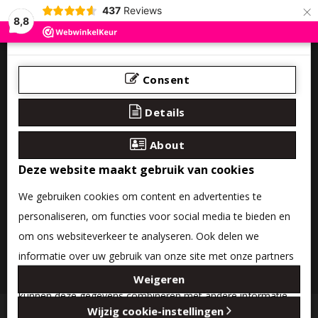
×
437
Reviews
8,8
Consent
Details
About
Deze website maakt gebruik van cookies
We gebruiken cookies om content en advertenties te
personaliseren, om functies voor social media te bieden en
om ons websiteverkeer te analyseren. Ook delen we
informatie over uw gebruik van onze site met onze partners
0 product(en) - €0,00
voor social media, adverteren en analyse. Deze partners
Weigeren
kunnen deze gegevens combineren met andere informatie
Categories
Wijzig cookie-instellingen
die u aan ze heeft verstrekt of die ze hebben verzameld op