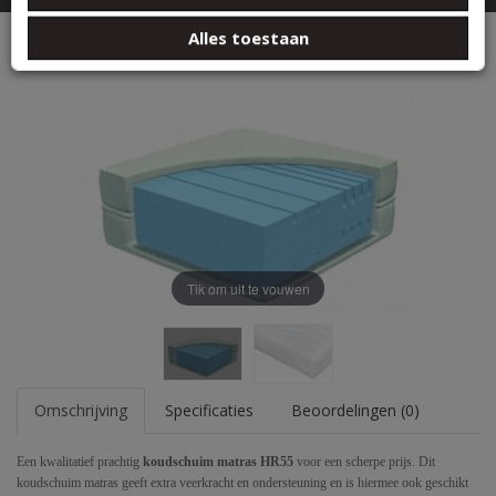
basis van uw gebruik van hun services.
Zoeken
Alles toestaan
Koudschuim HR55 25 cm dik Bamboo
Tik om uit te vouwen
Omschrijving
Specificaties
Beoordelingen (0)
Een kwalitatief prachtig
koudschuim matras HR55
voor een scherpe prijs. Dit
koudschuim matras geeft extra veerkracht en ondersteuning en is hiermee ook geschikt