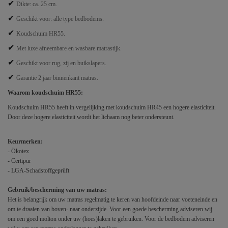
✔
Dikte: ca. 25 cm.
✔
Geschikt voor: alle type bedbodems.
✔
Koudschuim HR55.
✔
Met luxe afneembare en wasbare matrastijk.
✔
Geschikt voor rug, zij en buikslapers.
✔
Garantie 2 jaar binnenkant matras.
Waarom koudschuim HR55:
Koudschuim HR55 heeft in vergelijking met koudschuim HR45 een hogere elasticiteit.
Door deze hogere elasticiteit wordt het lichaam nog beter ondersteunt.
Keurmerken:
-
Ökotex
- Certipur
- LGA-Schadstoffgeprüft
Gebruik/bescherming van uw matras:
Het is belangrijk om uw matras regelmatig te keren van hoofdeinde naar voeteneinde en
om te draaien van boven- naar onderzijde. Voor een goede bescherming adviseren wij
om een goed molton onder uw (hoes)laken te gebruiken. Voor de bedbodem adviseren