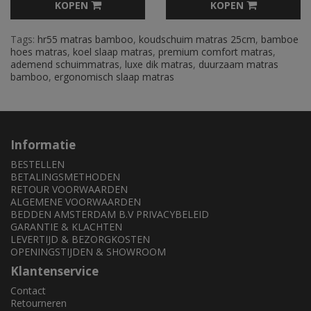
KOPEN
KOPEN
Tags:
hr55 matras bamboo
,
koudschuim matras 25cm
,
bamboe
hoes matras
,
koel slaap matras
,
premium comfort matras
,
ademend schuimmatras
,
luxe dik matras
,
duurzaam matras
bamboo
,
ergonomisch slaap matras
Informatie
BESTELLEN
BETALINGSMETHODEN
RETOUR VOORWAARDEN
ALGEMENE VOORWAARDEN
BEDDEN AMSTERDAM B.V PRIVACYBELEID
GARANTIE & KLACHTEN
LEVERTIJD & BEZORGKOSTEN
OPENINGSTIJDEN & SHOWROOM
Klantenservice
Contact
Retourneren