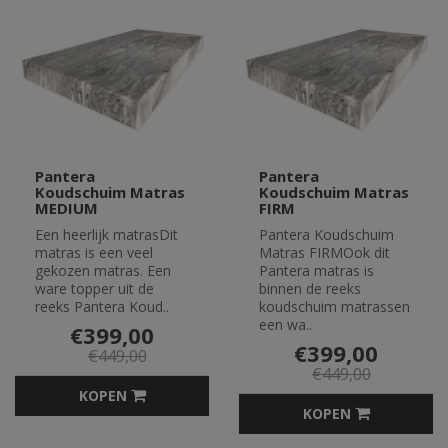
Pantera
Pantera
Koudschuim Matras
Koudschuim Matras
MEDIUM
FIRM
Een heerlijk matrasDit
Pantera Koudschuim
matras is een veel
Matras FIRMOok dit
gekozen matras. Een
Pantera matras is
ware topper uit de
binnen de reeks
reeks Pantera Koud..
koudschuim matrassen
een wa..
€399,00
€399,00
€449,00
€449,00
KOPEN
KOPEN