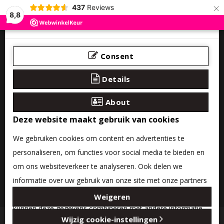
×
437
Reviews
8,8
Consent
Details
About
Deze website maakt gebruik van cookies
We gebruiken cookies om content en advertenties te
personaliseren, om functies voor social media te bieden en
om ons websiteverkeer te analyseren. Ook delen we
informatie over uw gebruik van onze site met onze partners
0 product(en) - €0,00
voor social media, adverteren en analyse. Deze partners
Weigeren
kunnen deze gegevens combineren met andere informatie
Categories
Wijzig cookie-instellingen
die u aan ze heeft verstrekt of die ze hebben verzameld op