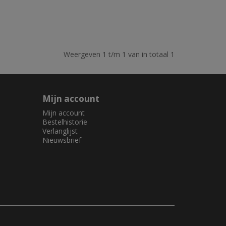
Weergeven 1 t/m 1 van in totaal 1
Mijn account
Mijn account
Bestelhistorie
Verlanglijst
Nieuwsbrief