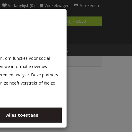
Verlanglijst (0)
Winkelwagen
Afrekenen
0 product(en) - €0,00
MATRAS OP MAAT
BLOG
n, om functies voor social
en we informatie over uw
eren en analyse. Deze partners
ze heeft verstrekt of die ze
ategorieën
Alles toestaan