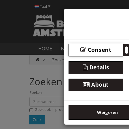
Taal
HOME
BOXSPRINGS
BEDDEN
M
Consent
Zoeken
Details
Zoeken
About
Zoeken:
Zoek ook in productomschrijving
Weigeren