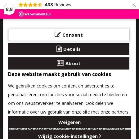
×
438
Reviews
8,8
Consent
Details
About
Deze website maakt gebruik van cookies
We gebruiken cookies om content en advertenties te
personaliseren, om functies voor social media te bieden en
om ons websiteverkeer te analyseren. Ook delen we
informatie over uw gebruik van onze site met onze partners
0 product(en) - €0,00
voor social media, adverteren en analyse. Deze partners
Weigeren
kunnen deze gegevens combineren met andere informatie
Categories
Wijzig cookie-instellingen
die u aan ze heeft verstrekt of die ze hebben verzameld op