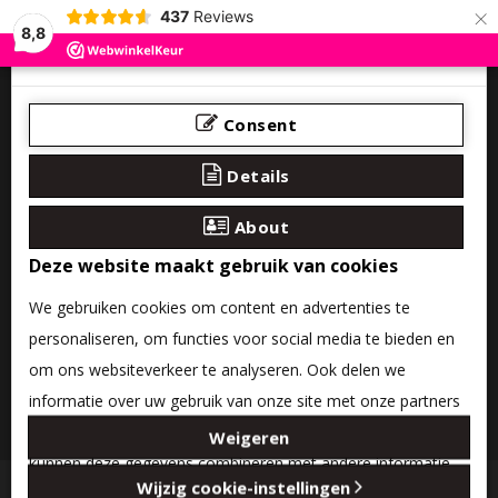
×
437
Reviews
8,8
Consent
Details
About
Deze website maakt gebruik van cookies
We gebruiken cookies om content en advertenties te
personaliseren, om functies voor social media te bieden en
om ons websiteverkeer te analyseren. Ook delen we
informatie over uw gebruik van onze site met onze partners
0 product(en) - €0,00
voor social media, adverteren en analyse. Deze partners
Weigeren
kunnen deze gegevens combineren met andere informatie
Categories
Wijzig cookie-instellingen
die u aan ze heeft verstrekt of die ze hebben verzameld op