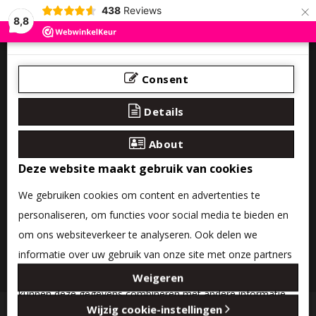
×
438
Reviews
8,8
Consent
Details
About
Deze website maakt gebruik van cookies
We gebruiken cookies om content en advertenties te
personaliseren, om functies voor social media te bieden en
om ons websiteverkeer te analyseren. Ook delen we
informatie over uw gebruik van onze site met onze partners
0 product(en) - €0,00
voor social media, adverteren en analyse. Deze partners
Weigeren
kunnen deze gegevens combineren met andere informatie
Categories
Wijzig cookie-instellingen
die u aan ze heeft verstrekt of die ze hebben verzameld op