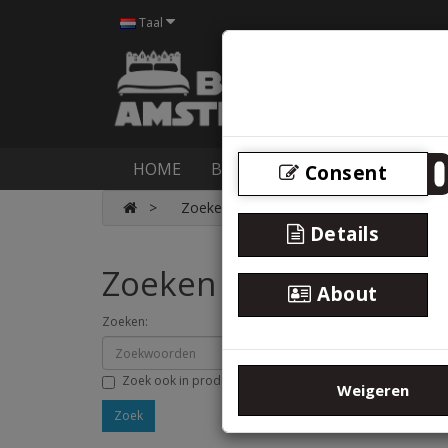
Taal
HOME
BOXSPRINGS
BEDDEN
M
Consent
Zoeken
Details
Zoeken
About
Zoeken:
Zoek ook in productomschrijving
Weigeren