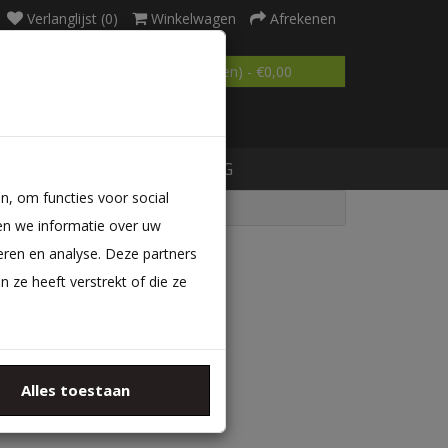
Verlanglijst (0)
Winkelwagen
Afrekenen
0 product(en) - €0,00
MATRAS OP MAAT
BLOG
n, om functies voor social
en we informatie over uw
eren en analyse. Deze partners
ze heeft verstrekt of die ze
ategorieën
Alles toestaan