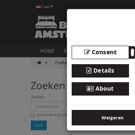
Taal
HOME
BOXSPRINGS
BEDDEN
M
Consent
Zoeken
Details
Zoeken
About
Zoeken:
Zoek ook in productomschrijving
Weigeren