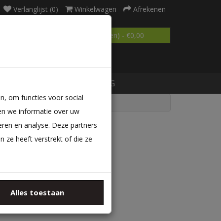
Verlanglijst (0)
Winkelwagen
Afrekenen
0 product(en) - €0,00
MATRAS OP MAAT
BLOG
n, om functies voor social
en we informatie over uw
eren en analyse. Deze partners
ze heeft verstrekt of die ze
ategorieën
Alles toestaan