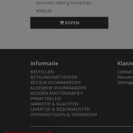
persoons opberg boxspring i..
€599,00
KOPEN
Informatie
Klant
BESTELLEN
Contact
BETALINGSMETHODEN
Retourn
RETOUR VOORWAARDEN
Sitemap
ALGEMENE VOORWAARDEN
BEDDEN AMSTERDAM B.V
PRIVACYBELEID
GARANTIE & KLACHTEN
LEVERTIJD & BEZORGKOSTEN
OPENINGSTIJDEN & SHOWROOM