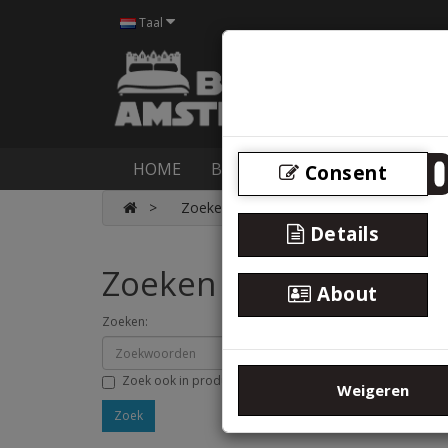
Taal
HOME
BOXSPRINGS
BEDDEN
M
Consent
Zoeken
Details
Zoeken
About
Zoeken:
Zoek ook in productomschrijving
Weigeren