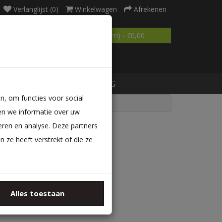
Verlanglijst (0)
Winkelwagen
Afrekenen
0 product(en) - €0,00
MATRAS OP MAAT
BLOG
n, om functies voor social
en we informatie over uw
eren en analyse. Deze partners
ze heeft verstrekt of die ze
ategorieën
Alles toestaan