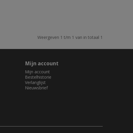
Weergeven 1 t/m 1 van in totaal 1
Mijn account
Mijn account
Bestelhistorie
Verlanglijst
Nieuwsbrief