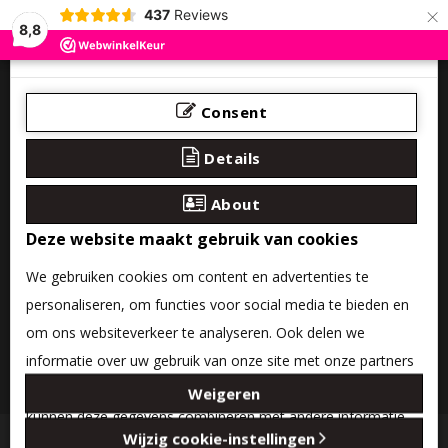
×
437
Reviews
8,8
Consent
Details
About
Deze website maakt gebruik van cookies
We gebruiken cookies om content en advertenties te
personaliseren, om functies voor social media te bieden en
om ons websiteverkeer te analyseren. Ook delen we
informatie over uw gebruik van onze site met onze partners
0 product(en) - €0,00
voor social media, adverteren en analyse. Deze partners
Weigeren
kunnen deze gegevens combineren met andere informatie
Categories
Wijzig cookie-instellingen
die u aan ze heeft verstrekt of die ze hebben verzameld op