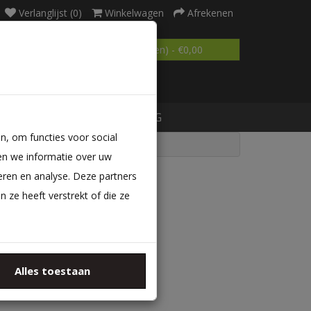
Verlanglijst (0)
Winkelwagen
Afrekenen
0 product(en) - €0,00
MATRAS OP MAAT
BLOG
n, om functies voor social
en we informatie over uw
eren en analyse. Deze partners
ze heeft verstrekt of die ze
ategorieën
Alles toestaan