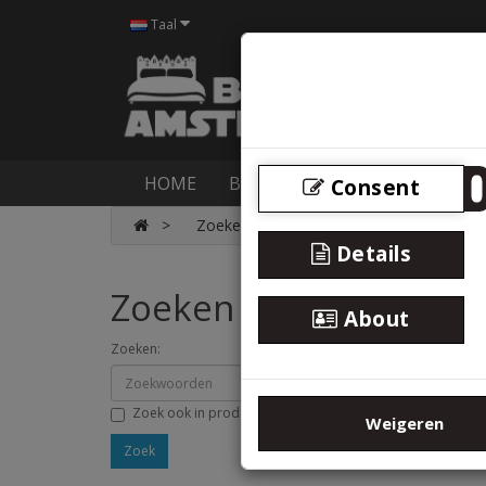
Taal
HOME
BOXSPRINGS
BEDDEN
M
Consent
Zoeken
Details
Zoeken
About
Zoeken:
Zoek ook in productomschrijving
Weigeren