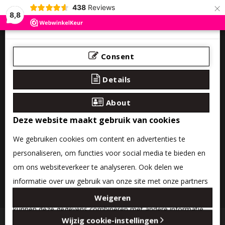
×
438
Reviews
8,8
Consent
Details
About
Deze website maakt gebruik van cookies
We gebruiken cookies om content en advertenties te
personaliseren, om functies voor social media te bieden en
om ons websiteverkeer te analyseren. Ook delen we
informatie over uw gebruik van onze site met onze partners
0 product(en) - €0,00
voor social media, adverteren en analyse. Deze partners
Weigeren
kunnen deze gegevens combineren met andere informatie
Categories
Wijzig cookie-instellingen
die u aan ze heeft verstrekt of die ze hebben verzameld op