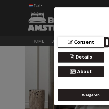
Taal
HOME
BOXSPRINGS
BEDDEN
M
Consent
Details
About
Weigeren