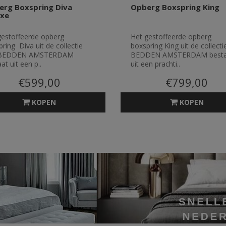
erg Boxspring Diva
Opberg Boxspring King
uxe
gestoffeerde opberg
Het gestoffeerde opberg
ring Diva uit de collectie
boxspring King uit de collecti
 BEDDEN AMSTERDAM
BEDDEN AMSTERDAM besta
at uit een p..
uit een prachti..
€599,00
€799,00
KOPEN
KOPEN