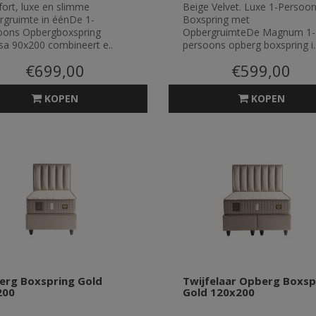
ort, luxe en slimme
Beige Velvet. Luxe 1-Persoo
rgruimte in éénDe 1-
Boxspring met
oons Opbergboxspring
OpbergruimteDe Magnum 1-
sa 90x200 combineert e..
persoons opberg boxspring i.
€699,00
€599,00
KOPEN
KOPEN
erg Boxspring Gold
Twijfelaar Opberg Boxsp
200
Gold 120x200