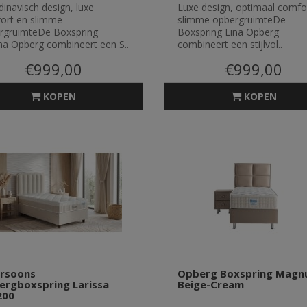
inavisch design, luxe
Luxe design, optimaal comfo
ort en slimme
slimme opbergruimteDe
rgruimteDe Boxspring
Boxspring Lina Opberg
na Opberg combineert een S..
combineert een stijlvol..
€999,00
€999,00
KOPEN
KOPEN
ersoons
Opberg Boxspring Mag
rgboxspring Larissa
Beige-Cream
200