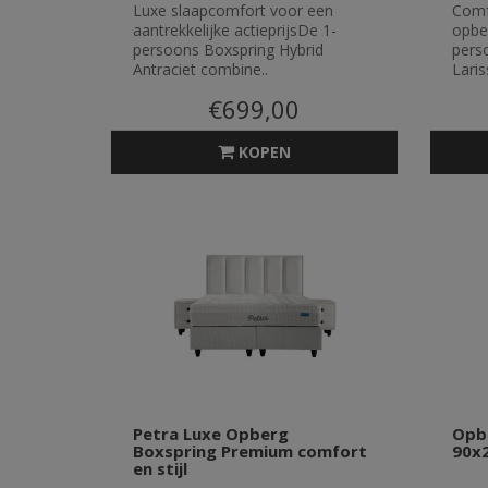
Luxe slaapcomfort voor een
Comf
aantrekkelijke actieprijsDe 1-
opbe
persoons Boxspring Hybrid
pers
Antraciet combine..
Laris
€699,00
KOPEN
Petra Luxe Opberg
Opb
Boxspring Premium comfort
90x
en stijl