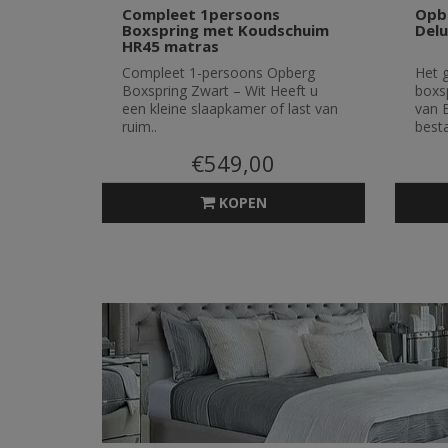
Compleet 1persoons
Opb
Boxspring met Koudschuim
Del
HR45 matras
Compleet 1-persoons Opberg
Het 
Boxspring Zwart – Wit Heeft u
boxsp
een kleine slaapkamer of last van
van
ruim..
besta
€549,00
KOPEN