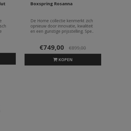
lut
Boxspring Rosanna
e
De Home collectie kenmerkt zich
isch
opnieuw door innovatie, kwaliteit
e
en een gunstige prijsstelling. Spe..
€749,00
€899,00
KOPEN