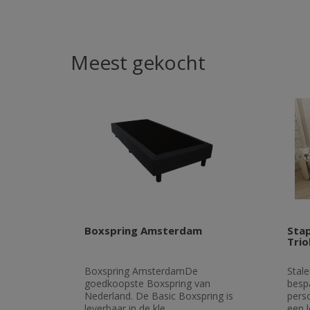
Meest gekocht
Boxspring Amsterdam
Stap
Tri
Boxspring AmsterdamDe
Stale
goedkoopste Boxspring van
besp
Nederland. De Basic Boxspring is
pers
leverbaar in de kle..
een l