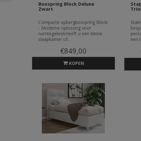
Boxspring Block Deluxe
Stap
Zwart
Tri
Compacte opbergboxspring Block
Stale
- Moderne oplossing voor
besp
ruimtegebrekHeeft u een kleine
pers
slaapkamer of..
een l
€849,00
KOPEN