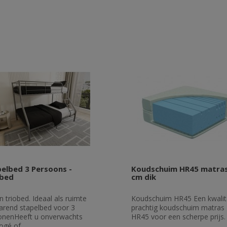
elbed 3 Persoons -
Koudschuim HR45 matras
obed
cm dik
n triobed. Ideaal als ruimte
Koudschuim HR45 Een kwalita
arend stapelbed voor 3
prachtig koudschuim matras
onenHeeft u onverwachts
HR45 voor een scherpe prijs. 
ogé of..