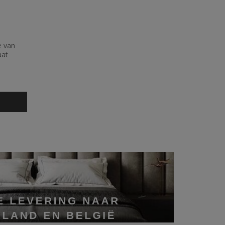
e van
at