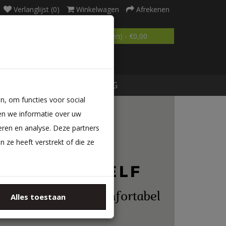
Verlanglijst (0)
Winkelwagen
Afrekenen
0 product(en) - €0,00
MATRAS OP MAAT
BLOG
n, om functies voor social
en we informatie over uw
eren en analyse. Deze partners
ze heeft verstrekt of die ze
Alles toestaan