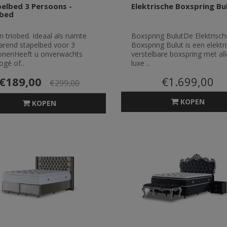
elbed 3 Persoons -
Elektrische Boxspring Bu
obed
n triobed. Ideaal als ruimte
Boxspring BulutDe Elektrisch
arend stapelbed voor 3
Boxspring Bulut is een elektr
onenHeeft u onverwachts
verstelbare boxspring met all
ogé of..
luxe ..
€189,00
€1.699,00
€299,00
KOPEN
KOPEN