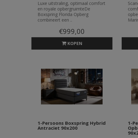
Luxe uitstraling, optimaal comfort
Scand
en royale opbergruimteDe
comf
Boxspring Florida Opberg
opbe
combineert een ..
Mari
€999,00
KOPEN
1-Persoons Boxspring Hybrid
1-P
Antraciet 90x200
Opbe
90x