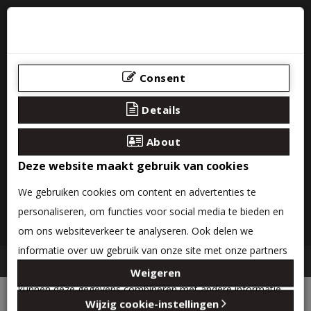
Consent
Details
About
Deze website maakt gebruik van cookies
We gebruiken cookies om content en advertenties te
personaliseren, om functies voor social media te bieden en
0 product(en) - €0,00
om ons websiteverkeer te analyseren. Ook delen we
informatie over uw gebruik van onze site met onze partners
Categories
voor social media, adverteren en analyse. Deze partners
Weigeren
Account
Inloggen
kunnen deze gegevens combineren met andere informatie
Wijzig cookie-instellingen
die u aan ze heeft verstrekt of die ze hebben verzameld op