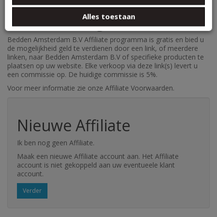
basis van uw gebruik van hun services.
Affiliate Programma
Alles toestaan
Bedden Amsterdam B.V Affiliate programma is gratis en bied u
de mogelijkheid geld te verdienen door een link, of meerdere
linken, naar Bedden Amsterdam B.V of specifieke producten te
plaatsen op uw website. Elke verkoop via deze link(s) levert u
een commissie op. De huidige commissie is 5%.
Voor meer informatie zie onze Affiliate Voorwaarden.
Nieuwe Affiliate
Ik ben nog geen Affiliate.
Maak een nieuwe Affiliate account aan. Het Affiliate
account is niet gekoppeld aan uw eventueele klant
account.
Verder