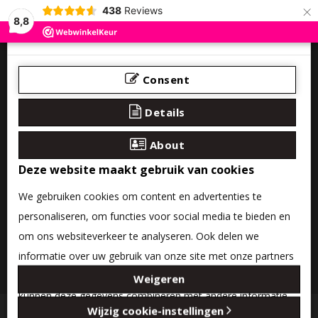
×
438
Reviews
8,8
Consent
Details
About
Deze website maakt gebruik van cookies
We gebruiken cookies om content en advertenties te
personaliseren, om functies voor social media te bieden en
om ons websiteverkeer te analyseren. Ook delen we
informatie over uw gebruik van onze site met onze partners
0 product(en) - €0,00
voor social media, adverteren en analyse. Deze partners
Weigeren
kunnen deze gegevens combineren met andere informatie
Categories
Wijzig cookie-instellingen
die u aan ze heeft verstrekt of die ze hebben verzameld op