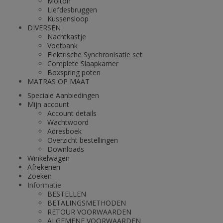
Molton
Liefdesbruggen
Kussensloop
DIVERSEN
Nachtkastje
Voetbank
Elektrische Synchronisatie set
Complete Slaapkamer
Boxspring poten
MATRAS OP MAAT
Speciale Aanbiedingen
Mijn account
Account details
Wachtwoord
Adresboek
Overzicht bestellingen
Downloads
Winkelwagen
Afrekenen
Zoeken
Informatie
BESTELLEN
BETALINGSMETHODEN
RETOUR VOORWAARDEN
ALGEMENE VOORWAARDEN