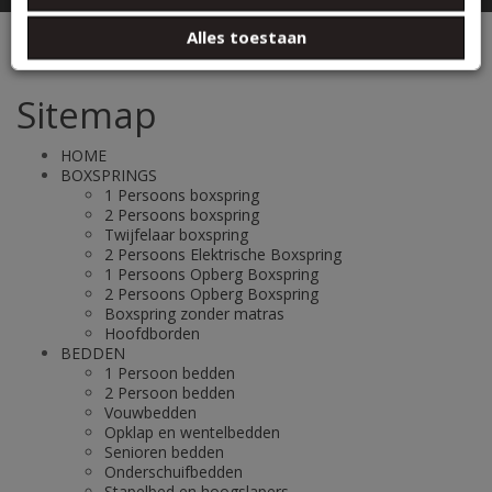
basis van uw gebruik van hun services.
Sitemap
Alles toestaan
Sitemap
HOME
BOXSPRINGS
1 Persoons boxspring
2 Persoons boxspring
Twijfelaar boxspring
2 Persoons Elektrische Boxspring
1 Persoons Opberg Boxspring
2 Persoons Opberg Boxspring
Boxspring zonder matras
Hoofdborden
BEDDEN
1 Persoon bedden
2 Persoon bedden
Vouwbedden
Opklap en wentelbedden
Senioren bedden
Onderschuifbedden
Stapelbed en hoogslapers