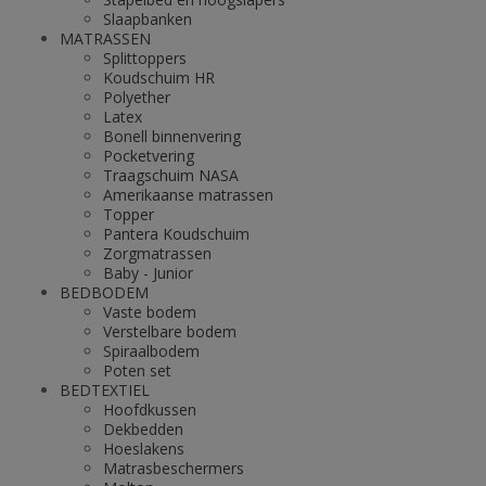
Slaapbanken
MATRASSEN
Splittoppers
Koudschuim HR
Polyether
Latex
Bonell binnenvering
Pocketvering
Traagschuim NASA
Amerikaanse matrassen
Topper
Pantera Koudschuim
Zorgmatrassen
Baby - Junior
BEDBODEM
Vaste bodem
Verstelbare bodem
Spiraalbodem
Poten set
BEDTEXTIEL
Hoofdkussen
Dekbedden
Hoeslakens
Matrasbeschermers