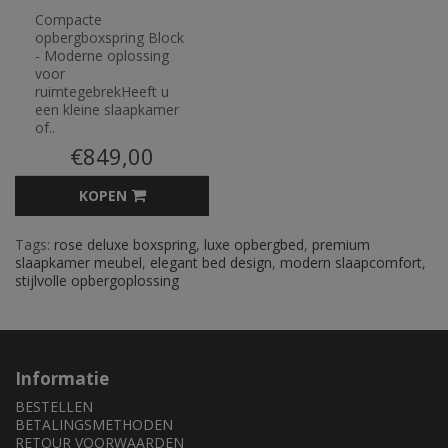
Compacte
opbergboxspring Block
- Moderne oplossing
voor
ruimtegebrekHeeft u
een kleine slaapkamer
of..
€849,00
KOPEN
Tags:
rose deluxe boxspring
,
luxe opbergbed
,
premium
slaapkamer meubel
,
elegant bed design
,
modern slaapcomfort
,
stijlvolle opbergoplossing
Informatie
BESTELLEN
BETALINGSMETHODEN
RETOUR VOORWAARDEN