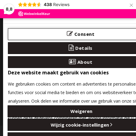
×
438
Reviews
8,8
Consent
Details
About
Deze website maakt gebruik van cookies
We gebruiken cookies om content en advertenties te personalis
functies voor social media te bieden en om ons websiteverkeer t
analyseren. Ook delen we informatie over uw gebruik van onze s
onze partners voor social media, adverteren en analyse. Deze pa
Weigeren
0 product(en) - €0,00
kunnen deze gegevens combineren met andere informatie die u 
Wijzig cookie-instellingen
heeft verstrekt of die ze hebben verzameld op basis van uw gebr
Categories
hun services.