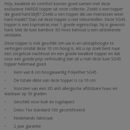
Prijs, kwaliteit en comfort komen goed samen met deze
exclusieve HARDE topper uit onze collectie. Zoekt u een topper
die goed hard blijft? Zoekt u een topper die uw matrassen weer
hard maakt? Dan zal deze topper u niet teleurstellen. Deze SG45
topper is een topmatras met 1 goede eigenschap, hij is gewoon
hard. Met de luxe bamboe 3D hoes behoud u een uitstekende
ventilatie.
Deze topper is ook geschikt om uw in en uitstaphoogte te
verhogen omdat deze 10 cm hoog is. Als u op zoek bent naar
een zorgeloze nachtrust en een goede kwaliteit topper en dat
voor een goede prijs verhouding dan zit u met deze luxe SG45
topper helemaal goed.
•
Kern van 8 cm hoogwaardig Polyether SG45 .
•
De totale dikte van deze topper is ca 10 cm.
•
Voorzien van een 3D anti allergische afritsbare hoes en
wasbaar op 30 graden.
•
Geschikt voor buik en rugslapers
•
Oeko-Tex standard 100 gecertificeerd.
•
Nederlands fabricaat.
•
2 jaar garantie