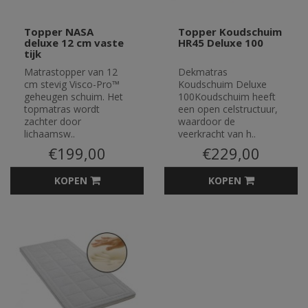
Topper NASA
Topper Koudschuim
deluxe 12 cm vaste
HR45 Deluxe 100
tijk
Matrastopper van 12
Dekmatras
cm stevig Visco-Pro™
Koudschuim Deluxe
geheugen schuim. Het
100Koudschuim heeft
topmatras wordt
een open celstructuur,
zachter door
waardoor de
lichaamsw..
veerkracht van h..
€199,00
€229,00
KOPEN
KOPEN