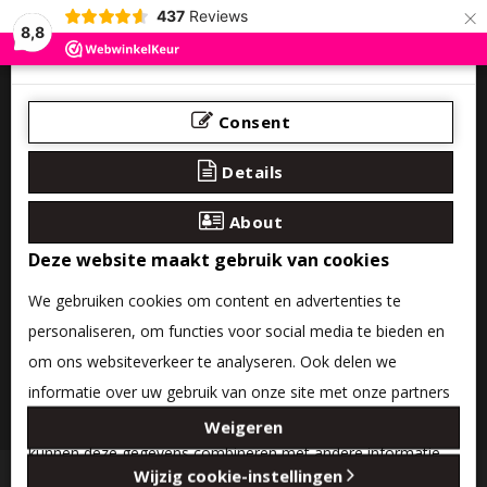
×
437
Reviews
8,8
Consent
Details
About
Deze website maakt gebruik van cookies
We gebruiken cookies om content en advertenties te
personaliseren, om functies voor social media te bieden en
om ons websiteverkeer te analyseren. Ook delen we
informatie over uw gebruik van onze site met onze partners
0 product(en) - €0,00
voor social media, adverteren en analyse. Deze partners
Weigeren
kunnen deze gegevens combineren met andere informatie
Categories
Wijzig cookie-instellingen
die u aan ze heeft verstrekt of die ze hebben verzameld op