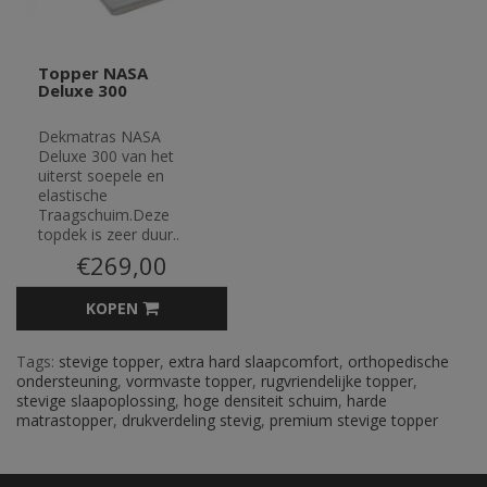
Topper NASA
Deluxe 300
Dekmatras NASA
Deluxe 300 van het
uiterst soepele en
elastische
Traagschuim.Deze
topdek is zeer duur..
€269,00
KOPEN
Tags:
stevige topper
,
extra hard slaapcomfort
,
orthopedische
ondersteuning
,
vormvaste topper
,
rugvriendelijke topper
,
stevige slaapoplossing
,
hoge densiteit schuim
,
harde
matrastopper
,
drukverdeling stevig
,
premium stevige topper