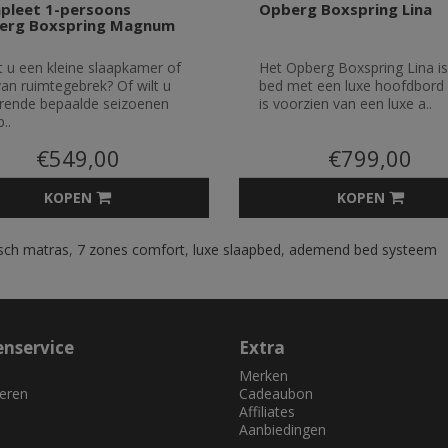
pleet 1-persoons
Opberg Boxspring Lina
erg Boxspring Magnum
 u een kleine slaapkamer of
Het Opberg Boxspring Lina i
van ruimtegebrek? Of wilt u
bed met een luxe hoofdbord 
rende bepaalde seizoenen
is voorzien van een luxe a..
..
€549,00
€799,00
KOPEN
KOPEN
sch matras
,
7 zones comfort
,
luxe slaapbed
,
ademend bed systeem
enservice
Extra
Merken
eren
Cadeaubon
Affiliates
Aanbiedingen