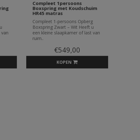
Compleet 1persoons
ring
Boxspring met Koudschuim
HR45 matras
Compleet 1-persoons Opberg
 u
Boxspring Zwart – Wit Heeft u
t van
een kleine slaapkamer of last van
ruim..
€549,00
KOPEN