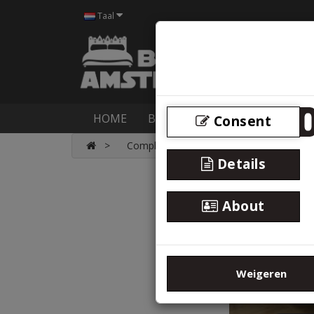
Taal
HOME
BOXSPRINGS
BEDDEN
M
Consent
Compleet 1persoons Boxspring met Pock
Details
About
Weigeren