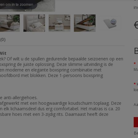
en om in te zoomen
in
(0)
B
 Wit
rek? Of wilt u de spullen gedurende bepaalde seizoenen op een
spring de juiste oplossing. Deze slimme uitvinding is de
 een moderne en elegante boxspring combinatie met
Ma
n hoofdbord met blokken. Deze 1-persoons boxspring
ki
anti-allergiehoes.
s afgewerkt met een hoogwaardige koudschuim toplaag. Deze
Aa
 elk lichaamsdeel dus erg comfortabel. Het matras is ca. 20
itsbare hoes met een 3-zijdig rits. Daarnaast heeft deze
.
Be