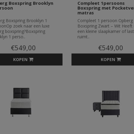
erg Boxspring Brooklyn
Compleet 1persoons
ersoon
Boxspring met Pocketve
matras
rg Boxspring Brooklyn 1
Compleet 1 persoon Opberg
oonOp zoek naar een luxe
Boxspring Zwart – Wit Heeft
rg boxspring?Boxspring
een kleine slaapkamer of las
lyn 1 perso..
ruimt..
€549,00
€549,00
KOPEN
KOPEN