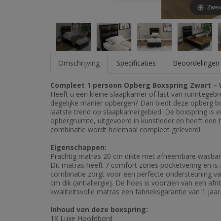
Zwev
Omschrijving
Specificaties
Beoordelingen 
Compleet 1 persoon Opberg Boxspring Zwart –
Heeft u een kleine slaapkamer of last van ruimtegeb
degelijke manier opbergen? Dan biedt deze opberg box
laatste trend op slaapkamergebied. De boxspring is
opbergruimte, uitgevoerd in kunstleder en heeft ee
combinatie wordt helemaal compleet geleverd!
Eigenschappen:
Prachtig matras 20 cm dikte met afneembare wasbare 
Dit matras heeft 7 comfort zones pocketvering en i
combinatie zorgt voor een perfecte ondersteuning van
cm dik (antiallergie). De hoes is voorzien van een afr
kwaliteitsvolle matras een fabrieksgarantie van 1 jaar
Inhoud van deze boxspring:
1X Luxe Hoofdbord