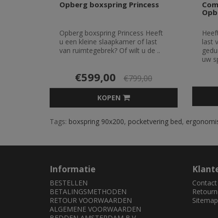
Opberg boxspring Princess
Com
Opb
Opberg boxspring Princess Heeft
Heeft
u een kleine slaapkamer of last
last 
van ruimtegebrek? Of wilt u de ..
gedu
uw sp
€599,00
€799,00
KOPEN
Tags:
boxspring 90x200
,
pocketvering bed
,
ergonomi
Informatie
Klant
BESTELLEN
Contact
BETALINGSMETHODEN
Retourn
RETOUR VOORWAARDEN
Sitemap
ALGEMENE VOORWAARDEN
BEDDEN AMSTERDAM B.V