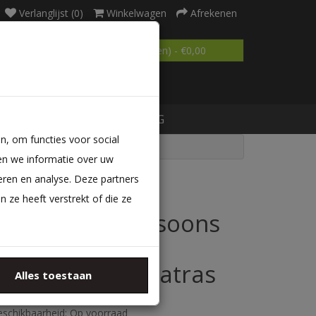
Verlanglijst (0)
Winkelwagen
Afrekenen
0 product(en) - €0,00
MATRAS OP MAAT
BLOG
n, om functies voor social
en we informatie over uw
eren en analyse. Deze partners
ze heeft verstrekt of die ze
Compleet 1persoons
Boxspring met
Pocketvering matras
Alles toestaan
AN 7110246267105
schikbaarheid: Op voorraad