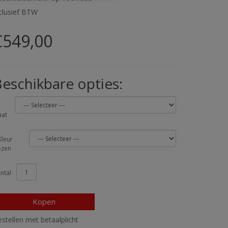
clusief BTW
€549,00
eschikbare opties:
at
Kleur
ezen
ntal
Kopen
stellen met betaalplicht