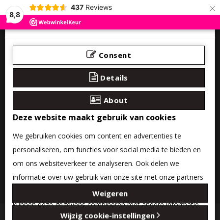
×
437
Reviews
8,8
Consent
Details
About
Deze website maakt gebruik van cookies
We gebruiken cookies om content en advertenties te
personaliseren, om functies voor social media te bieden en
om ons websiteverkeer te analyseren. Ook delen we
informatie over uw gebruik van onze site met onze partners
0 product(en) - €0,00
voor social media, adverteren en analyse. Deze partners
Weigeren
kunnen deze gegevens combineren met andere informatie
Categories
Wijzig cookie-instellingen
die u aan ze heeft verstrekt of die ze hebben verzameld op