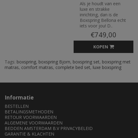
Als je houdt van een
luxe en strakke
inrichting, dan is de
Boxspring Bellona echt
iets voor jou! D..
€749,00
KOPEN
Tags:
boxspring
,
boxspring Bjorn
,
boxspring set
,
boxspring met
matras
,
comfort matras
,
complete bed set
,
luxe boxspring
Informatie
BESTELLEN
BETALINGSMETHODEN
RETOUR VOORWAARDEN
ALGEMENE VOORWAARDEN
BEDDEN AMSTERDAM B.V PRIVACYBELEID
GARANTIE & KLACHTEN