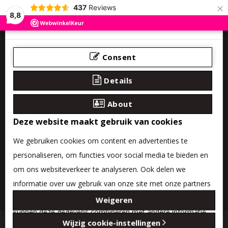
×
437
Reviews
8,8
Consent
Details
About
Deze website maakt gebruik van cookies
We gebruiken cookies om content en advertenties te
personaliseren, om functies voor social media te bieden en
om ons websiteverkeer te analyseren. Ook delen we
informatie over uw gebruik van onze site met onze partners
0 product(en) - €0,00
voor social media, adverteren en analyse. Deze partners
Weigeren
kunnen deze gegevens combineren met andere informatie
Categories
Wijzig cookie-instellingen
die u aan ze heeft verstrekt of die ze hebben verzameld op