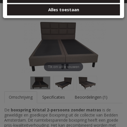
basis van uw gebruik van hun services.
Boxspring Kristal - 2 persoons zonder matras
Alles toestaan
Tik om uit te vouwen
Omschrijving
Specificaties
Beoordelingen (1)
De
boxspring Kristal 2-persoons zonder matras
is de
geweldige en goedkope Boxspring uit de collectie van Bedden
Amsterdam. Dit ruimtebesparende boxspring heeft een goede
prijs-kwaliteitverhouding. Het kan gecombineerd worden met