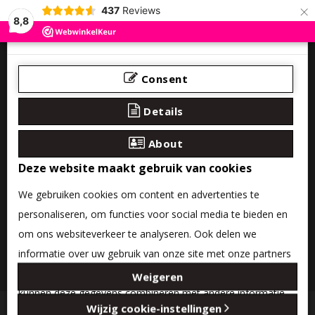
×
437
Reviews
8,8
Consent
Details
About
Deze website maakt gebruik van cookies
We gebruiken cookies om content en advertenties te
personaliseren, om functies voor social media te bieden en
om ons websiteverkeer te analyseren. Ook delen we
informatie over uw gebruik van onze site met onze partners
0 product(en) - €0,00
voor social media, adverteren en analyse. Deze partners
Weigeren
kunnen deze gegevens combineren met andere informatie
Categories
Wijzig cookie-instellingen
die u aan ze heeft verstrekt of die ze hebben verzameld op