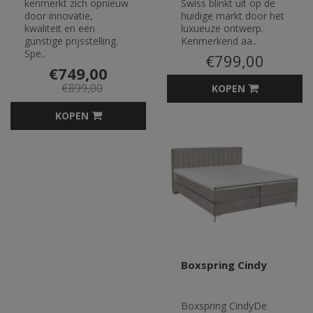
kenmerkt zich opnieuw
Swiss blinkt uit op de
door innovatie,
huidige markt door het
kwaliteit en een
luxueuze ontwerp.
gunstige prijsstelling.
Kenmerkend aa..
Spe..
€799,00
€749,00
€899,00
KOPEN
KOPEN
Boxspring Cindy
Boxspring CindyDe