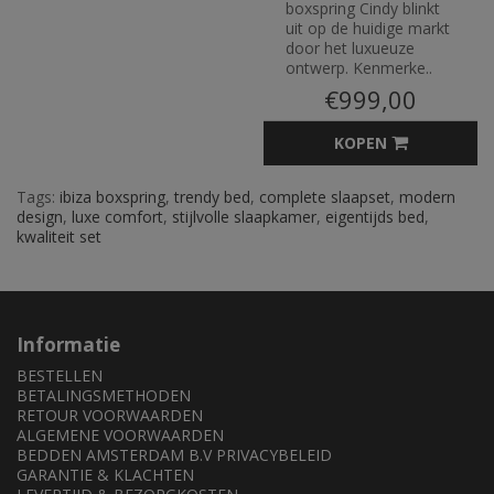
boxspring Cindy blinkt
uit op de huidige markt
door het luxueuze
ontwerp. Kenmerke..
€999,00
KOPEN
Tags:
ibiza boxspring
,
trendy bed
,
complete slaapset
,
modern
design
,
luxe comfort
,
stijlvolle slaapkamer
,
eigentijds bed
,
kwaliteit set
Informatie
BESTELLEN
BETALINGSMETHODEN
RETOUR VOORWAARDEN
ALGEMENE VOORWAARDEN
BEDDEN AMSTERDAM B.V PRIVACYBELEID
GARANTIE & KLACHTEN