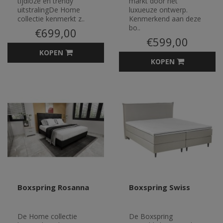
tijdloze en trendy
markt door het
uitstralingDe Home
luxueuze ontwerp.
collectie kenmerkt z..
Kenmerkend aan deze
bo..
€699,00
€599,00
KOPEN
KOPEN
Boxspring Rosanna
Boxspring Swiss
De Home collectie
De Boxspring