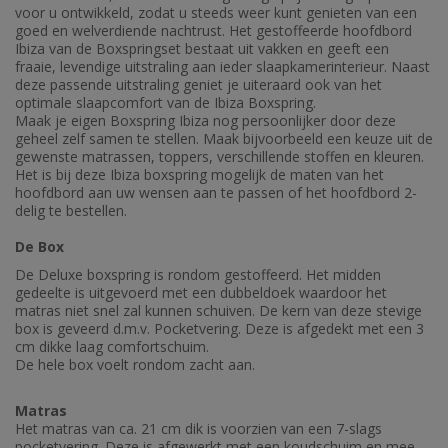
voor u ontwikkeld, zodat u steeds weer kunt genieten van een
goed en welverdiende nachtrust. Het gestoffeerde hoofdbord
Ibiza van de Boxspringset bestaat uit vakken en geeft een
fraaie, levendige uitstraling aan ieder slaapkamerinterieur. Naast
deze passende uitstraling geniet je uiteraard ook van het
optimale slaapcomfort van de Ibiza Boxspring.
Maak je eigen Boxspring Ibiza nog persoonlijker door deze
geheel zelf samen te stellen. Maak bijvoorbeeld een keuze uit de
gewenste matrassen, toppers, verschillende stoffen en kleuren.
Het is bij deze Ibiza boxspring mogelijk de maten van het
hoofdbord aan uw wensen aan te passen of het hoofdbord 2-
delig te bestellen.
De Box
De Deluxe boxspring is rondom gestoffeerd. Het midden
gedeelte is uitgevoerd met een dubbeldoek waardoor het
matras niet snel zal kunnen schuiven. De kern van deze stevige
box is geveerd d.m.v. Pocketvering. Deze is afgedekt met een 3
cm dikke laag comfortschuim.
De hele box voelt rondom zacht aan.
Matras
Het matras van ca. 21 cm dik is voorzien van een 7-slags
pocketvering. Deze is afgewerkt met een koudschuim en mee