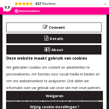
×
437
Reviews
8,8
Consent
Details
About
Deze website maakt gebruik van cookies
We gebruiken cookies om content en advertenties te
personaliseren, om functies voor social media te bieden en
om ons websiteverkeer te analyseren. Ook delen we
informatie over uw gebruik van onze site met onze partners
0 product(en) - €0,00
voor social media, adverteren en analyse. Deze partners
Weigeren
kunnen deze gegevens combineren met andere informatie
Categories
Wijzig cookie-instellingen
die u aan ze heeft verstrekt of die ze hebben verzameld op