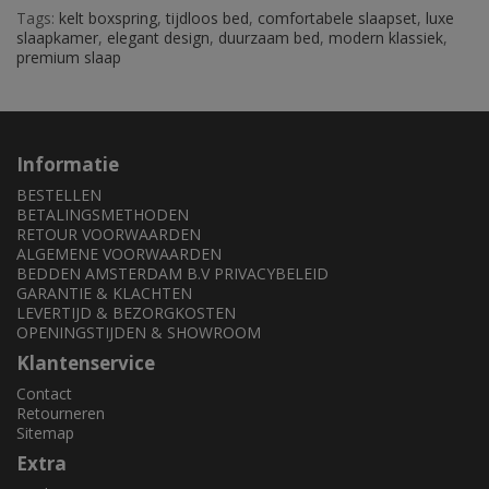
Tags:
kelt boxspring
,
tijdloos bed
,
comfortabele slaapset
,
luxe
slaapkamer
,
elegant design
,
duurzaam bed
,
modern klassiek
,
premium slaap
Informatie
BESTELLEN
BETALINGSMETHODEN
RETOUR VOORWAARDEN
ALGEMENE VOORWAARDEN
BEDDEN AMSTERDAM B.V PRIVACYBELEID
GARANTIE & KLACHTEN
LEVERTIJD & BEZORGKOSTEN
OPENINGSTIJDEN & SHOWROOM
Klantenservice
Contact
Retourneren
Sitemap
Extra