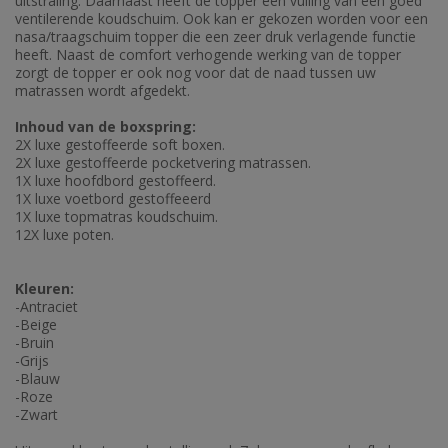
uitstraling. Daarnaast heeft de topper een vulling van een goed
ventilerende koudschuim. Ook kan er gekozen worden voor een
nasa/traagschuim topper die een zeer druk verlagende functie
heeft. Naast de comfort verhogende werking van de topper
zorgt de topper er ook nog voor dat de naad tussen uw
matrassen wordt afgedekt.
Inhoud van de boxspring:
2X luxe gestoffeerde soft boxen.
2X luxe gestoffeerde pocketvering matrassen.
1X luxe hoofdbord gestoffeerd.
1X luxe voetbord gestoffeeerd
1X luxe topmatras koudschuim.
12X luxe poten.
Kleuren:
-Antraciet
-Beige
-Bruin
-Grijs
-Blauw
-Roze
-Zwart