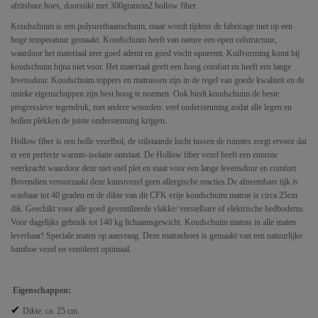
afritsbare hoes, doorstikt met 300gram/m2 hollow fiber.
Koudschuim is een polyurethaanschuim, maar wordt tijdens de fabricage niet op een
hoge temperatuur gemaakt. Koudschuim heeft van nature een open celstructuur,
waardoor het materiaal zeer goed ademt en goed vocht opneemt. Kuilvorming komt bij
koudschuim bijna niet voor. Het materiaal geeft een hoog comfort en heeft een lange
levensduur. Koudschuim toppers en matrassen zijn in de regel van goede kwaliteit en de
unieke eigenschappen zijn best hoog te noemen. Ook biedt koudschuim de beste
progressieve tegendruk, met andere woorden: veel ondersteuning zodat alle legen en
hollen plekken de juiste ondersteuning krijgen.
Hollow fiber is een holle vezelbol, de stilstaande lucht tussen de ruimtes zorgt ervoor dat
er een perfecte warmte-isolatie ontstaat. De Hollow fiber vezel heeft een enorme
veerkracht waardoor deze niet snel plet en staat voor een lange levensduur en comfort.
Bovendien veroorzaakt deze kunstvezel geen allergische reacties.De afneembare tijk is
wasbaar tot 40 graden en de dikte van dit CFK vrije koudschuim matras is circa 25cm
dik. Geschikt voor alle goed geventileerde vlakke/ verstelbare of elektrische bedbodems.
Voor dagelijks gebruik tot 140 kg lichaamsgewicht. Koudschuim matras in alle maten
leverbaar! Speciale maten op aanvraag. Deze matrashoes is gemaakt van een natuurlijke
bamboe vezel en ventileert optimaal.
Eigenschappen:
✔
Dikte: ca. 25 cm.