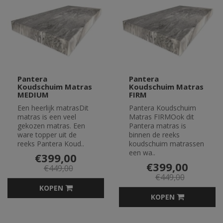
Pantera
Pantera
Koudschuim Matras
Koudschuim Matras
MEDIUM
FIRM
Een heerlijk matrasDit
Pantera Koudschuim
matras is een veel
Matras FIRMOok dit
gekozen matras. Een
Pantera matras is
ware topper uit de
binnen de reeks
reeks Pantera Koud..
koudschuim matrassen
een wa..
€399,00
€399,00
€449,00
€449,00
KOPEN
KOPEN