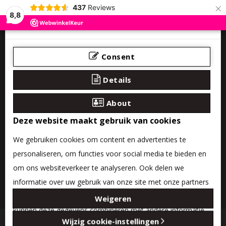
×
437
Reviews
8,8
Consent
Details
About
Deze website maakt gebruik van cookies
We gebruiken cookies om content en advertenties te
personaliseren, om functies voor social media te bieden en
om ons websiteverkeer te analyseren. Ook delen we
informatie over uw gebruik van onze site met onze partners
0 product(en) - €0,00
voor social media, adverteren en analyse. Deze partners
Weigeren
kunnen deze gegevens combineren met andere informatie
Categories
Wijzig cookie-instellingen
die u aan ze heeft verstrekt of die ze hebben verzameld op