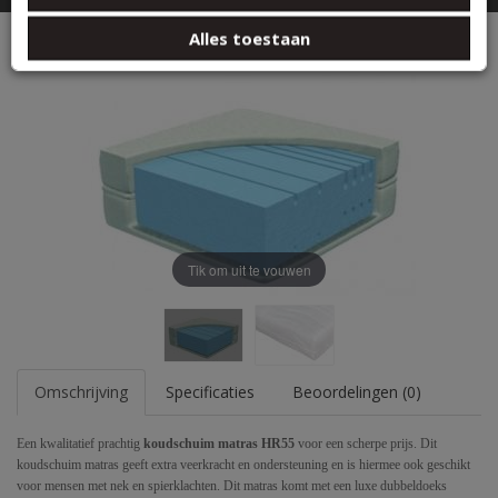
basis van uw gebruik van hun services.
Koudschuim HR55 25 cm dik Bamboo
Alles toestaan
Tik om uit te vouwen
Omschrijving
Specificaties
Beoordelingen (0)
Een kwalitatief prachtig
koudschuim matras HR55
voor een scherpe prijs. Dit
koudschuim matras geeft extra veerkracht en ondersteuning en is hiermee ook geschikt
voor mensen met nek en spierklachten. Dit matras komt met een luxe dubbeldoeks