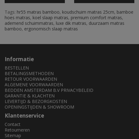
Tags:
hr55 matras bamboo
,
koudschuim matras 25cm
,
bamboe
hoes matras
,
koel slaap matras
,
premium comfort matras
,
ademend schuimmatras
,
luxe dik matras
,
duurzaam matras
bamboo
,
ergonomisch slaap matras
Informatie
BESTELLEN
BETALINGSMETHODEN
RETOUR VOORWAARDEN
ALGEMENE VOORWAARDEN
BEDDEN AMSTERDAM B.V PRIVACYBELEID
GARANTIE & KLACHTEN
LEVERTIJD & BEZORGKOSTEN
OPENINGSTIJDEN & SHOWROOM
Klantenservice
Contact
Retourneren
Sitemap