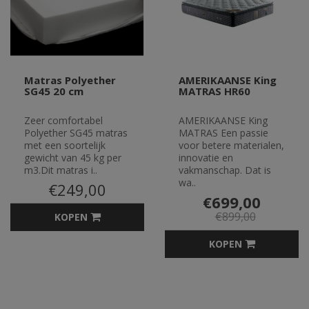
Matras Polyether
AMERIKAANSE King
SG45 20 cm
MATRAS HR60
Zeer comfortabel
AMERIKAANSE King
Polyether SG45 matras
MATRAS Een passie
met een soortelijk
voor betere materialen,
gewicht van 45 kg per
innovatie en
m3.Dit matras i..
vakmanschap. Dat is
wa..
€249,00
€699,00
€899,00
KOPEN
KOPEN