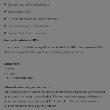
✔
Geschikt voor: alle type bedbodems.
✔
Koudschuim HR55.
✔
Met luxe afneembare en wasbare matrastijk.
✔
Geschikt voor rug, zij en buikslapers.
✔
Garantie 2 jaar binnenkant matras.
Waarom koudschuim HR55:
Koudschuim HR55 heeft in vergelijking met koudschuim HR45 een hogere elasticiteit.
Door deze hogere elasticiteit wordt het lichaam nog beter ondersteunt.
Keurmerken:
-
Ökotex
- Certipur
- LGA-Schadstoffgeprüft
Gebruik/bescherming van uw matras:
Het is belangrijk om uw matras regelmatig te keren van hoofdeinde naar voeteneinde en
om te draaien van boven- naar onderzijde. Voor een goede bescherming adviseren wij
om een goed molton onder uw (hoes)laken te gebruiken. Voor de bedbodem adviseren
wij u om een matras onderlegger te gebruiken.