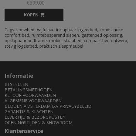
€399,00
KOPEN
Tags:
vouwbed twijfelaar
,
inklapbaar logeerbed
,
koudschuim
comfort bed
,
ruimtebesparend slapen
,
gastenbed oplossing
,
opklapbaar bedframe
,
mobiel slaapbed
,
compact bed ontwerp
,
stevig logeerbed
,
praktisch slaapmeubel
Informatie
BESTELLEN
BETALINGSMETHODEN
RETOUR VOORWAARDEN
ALGEMENE VOORWAARDEN
BEDDEN AMSTERDAM B.V PRIVACYBELEID
GARANTIE & KLACHTEN
LEVERTIJD & BEZORGKOSTEN
OPENINGSTIJDEN & SHOWROOM
Klantenservice