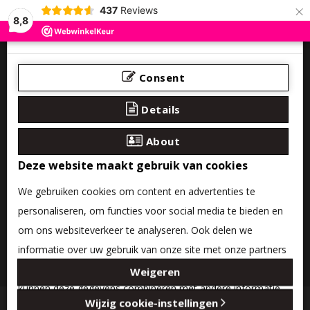
×
437
Reviews
8,8
Consent
Details
About
Deze website maakt gebruik van cookies
We gebruiken cookies om content en advertenties te
personaliseren, om functies voor social media te bieden en
om ons websiteverkeer te analyseren. Ook delen we
informatie over uw gebruik van onze site met onze partners
0 product(en) - €0,00
voor social media, adverteren en analyse. Deze partners
Weigeren
kunnen deze gegevens combineren met andere informatie
Categories
Wijzig cookie-instellingen
die u aan ze heeft verstrekt of die ze hebben verzameld op