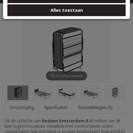
basis van uw gebruik van hun services.
Twijfelaar Vouwbed met KoudschuimHR45 14cm
Alles toestaan
Tik om uit te vouwen
Omschrijving
Specificaties
Beoordelingen (0)
Uit de collectie van
Bedden Amsterdam B.V
hebben we dit
luxe logeer/vouwbed. Vouwbed met comfortabele stalen
rasterbodem wat ijzersterk is en luxe koudschuim matrasHR45