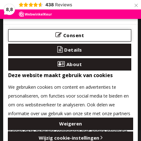
×
438
Reviews
8,8
Consent
Details
About
Deze website maakt gebruik van cookies
We gebruiken cookies om content en advertenties te
personaliseren, om functies voor social media te bieden en
om ons websiteverkeer te analyseren. Ook delen we
informatie over uw gebruik van onze site met onze partners
0 product(en) - €0,00
voor social media, adverteren en analyse. Deze partners
Weigeren
kunnen deze gegevens combineren met andere informatie
Categories
Wijzig cookie-instellingen
die u aan ze heeft verstrekt of die ze hebben verzameld op