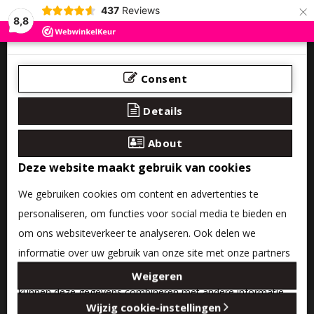
×
437
Reviews
8,8
Consent
Details
About
Deze website maakt gebruik van cookies
We gebruiken cookies om content en advertenties te
personaliseren, om functies voor social media te bieden en
om ons websiteverkeer te analyseren. Ook delen we
informatie over uw gebruik van onze site met onze partners
0 product(en) - €0,00
voor social media, adverteren en analyse. Deze partners
Weigeren
kunnen deze gegevens combineren met andere informatie
Categories
Wijzig cookie-instellingen
die u aan ze heeft verstrekt of die ze hebben verzameld op