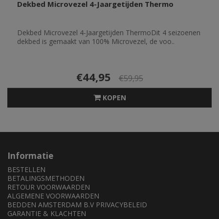
Dekbed Microvezel 4-Jaargetijden Thermo
Dekbed Microvezel 4-Jaargetijden ThermoDit 4 seizoenen
dekbed is gemaakt van 100% Microvezel, de voo..
€44,95
€59,95
KOPEN
Informatie
BESTELLEN
BETALINGSMETHODEN
RETOUR VOORWAARDEN
ALGEMENE VOORWAARDEN
BEDDEN AMSTERDAM B.V PRIVACYBELEID
GARANTIE & KLACHTEN