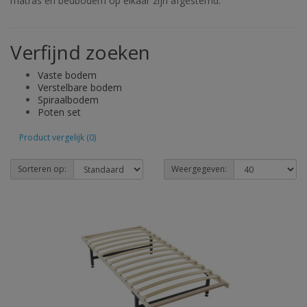
matras en bedbodem op elkaar zijn afgestemd.
Verfijnd zoeken
Vaste bodem
Verstelbare bodem
Spiraalbodem
Poten set
Product vergelijk (0)
Sorteren op:
Weergegeven: