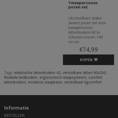
Tweepersoons
poten set
Uitschuifbare stalen
zwarte poten set voor
tweepersoons
lattenbodem.Uit te
schuiven tussen 140
cm en..
€74,99
KOPEN
Tags:
elektrische lattenbodem 42
,
verstelbare latten 90x200
,
flexibele bedbodem
,
ergonomisch slaapsysteem
,
comfort
lattenbodem
,
moderne slaapbasis
,
verstelbaar ligcomfort
Informatie
BESTELLEN