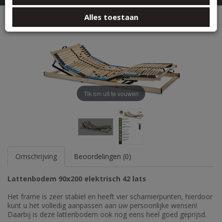
basis van uw gebruik van hun services.
Elektrische lattenbodem 42lats
Alles toestaan
Tik om uit te vouwen
Omschrijving
Beoordelingen (0)
Lattenbodem 90x200 elektrisch 42 lats
Het frame is zeer stabiel en heeft vier scharnierpunten, hierdoor
kunt u het volledig aanpassen aan uw persoonlijke wensen!
Daarbij is deze lattenbodem ook nog eens heel goed geprijsd.