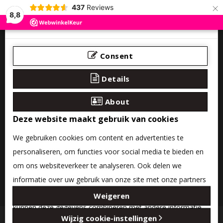
×
437
Reviews
8,8
Consent
Details
About
Deze website maakt gebruik van cookies
We gebruiken cookies om content en advertenties te
personaliseren, om functies voor social media te bieden en
om ons websiteverkeer te analyseren. Ook delen we
informatie over uw gebruik van onze site met onze partners
0 product(en) - €0,00
voor social media, adverteren en analyse. Deze partners
Weigeren
kunnen deze gegevens combineren met andere informatie
Categories
Wijzig cookie-instellingen
die u aan ze heeft verstrekt of die ze hebben verzameld op