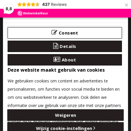
×
437
Reviews
8,8
Consent
Details
About
Deze website maakt gebruik van cookies
We gebruiken cookies om content en advertenties te
personaliseren, om functies voor social media te bieden en
om ons websiteverkeer te analyseren. Ook delen we
informatie over uw gebruik van onze site met onze partners
0 product(en) - €0,00
voor social media, adverteren en analyse. Deze partners
Weigeren
kunnen deze gegevens combineren met andere informatie
Categories
Wijzig cookie-instellingen
die u aan ze heeft verstrekt of die ze hebben verzameld op