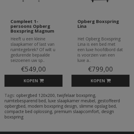
Compleet 1-
Opberg Boxspring
persoons Opberg
Lina
Boxspring Magnum
Heeft u een kleine
Het Opberg Boxspring
slaapkamer of last van
Lina is een bed met
ruimtegebrek? Of wilt u
een luxe hoofdbord dat
gedurende bepaalde
is voorzien van een
seizoenen uw sp..
luxe a..
€549,00
€799,00
KOPEN
KOPEN
Tags:
opbergbed 120x200
,
twijfelaar boxspring
,
ruimtebesparend bed
,
luxe slaapkamer meubel
,
gestoffeerd
opbergbed
,
modern boxspring design
,
slimme opslag bed
,
compacte bed oplossing
,
premium slaapcomfort
,
design
boxspring