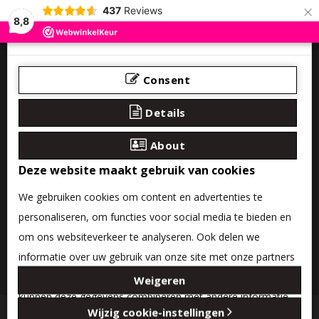
×
437
Reviews
8,8
Consent
Details
About
Deze website maakt gebruik van cookies
We gebruiken cookies om content en advertenties te
personaliseren, om functies voor social media te bieden en
om ons websiteverkeer te analyseren. Ook delen we
informatie over uw gebruik van onze site met onze partners
0 product(en) - €0,00
voor social media, adverteren en analyse. Deze partners
Weigeren
kunnen deze gegevens combineren met andere informatie
Categories
Wijzig cookie-instellingen
die u aan ze heeft verstrekt of die ze hebben verzameld op