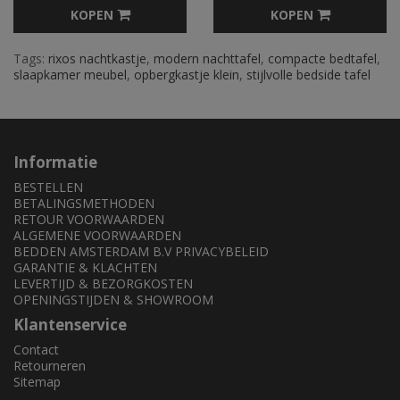
KOPEN
KOPEN
Tags:
rixos nachtkastje
,
modern nachttafel
,
compacte bedtafel
,
slaapkamer meubel
,
opbergkastje klein
,
stijlvolle bedside tafel
Informatie
BESTELLEN
BETALINGSMETHODEN
RETOUR VOORWAARDEN
ALGEMENE VOORWAARDEN
BEDDEN AMSTERDAM B.V PRIVACYBELEID
GARANTIE & KLACHTEN
LEVERTIJD & BEZORGKOSTEN
OPENINGSTIJDEN & SHOWROOM
Klantenservice
Contact
Retourneren
Sitemap