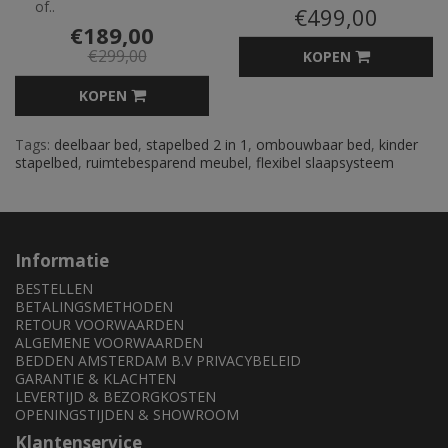
of..
€499,00
€189,00
€299,00
KOPEN
KOPEN
Tags:
deelbaar bed
,
stapelbed 2 in 1
,
ombouwbaar bed
,
kinder
stapelbed
,
ruimtebesparend meubel
,
flexibel slaapsysteem
Informatie
BESTELLEN
BETALINGSMETHODEN
RETOUR VOORWAARDEN
ALGEMENE VOORWAARDEN
BEDDEN AMSTERDAM B.V PRIVACYBELEID
GARANTIE & KLACHTEN
LEVERTIJD & BEZORGKOSTEN
OPENINGSTIJDEN & SHOWROOM
Klantenservice