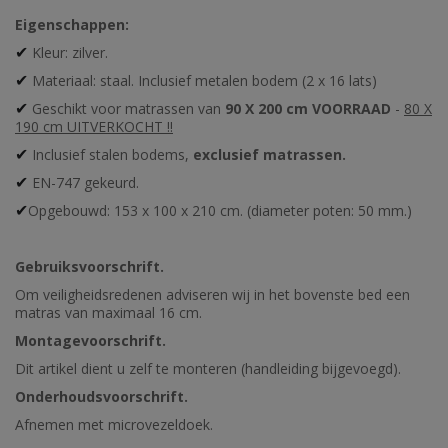
Eigenschappen:
Kleur: zilver.
✔
Materiaal: staal. Inclusief metalen bodem (2 x 16 lats)
✔
Geschikt voor matrassen van
90 X 200 cm VOORRAAD
-
80 X
✔
190 cm UITVERKOCHT !!
Inclusief stalen bodems,
exclusief matrassen.
✔
EN-747 gekeurd.
✔
Opgebouwd: 153 x 100 x 210 cm. (diameter poten: 50 mm.)
✔
Gebruiksvoorschrift.
Om veiligheidsredenen adviseren wij in het bovenste bed een
matras van maximaal 16 cm.
Montagevoorschrift.
Dit artikel dient u zelf te monteren (handleiding bijgevoegd).
Onderhoudsvoorschrift.
Afnemen met microvezeldoek.