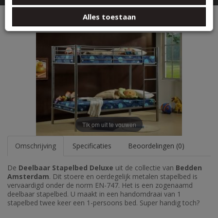
basis van uw gebruik van hun services.
Deelbaar Stapelbed 80x190 - 90x200
Alles toestaan
Tik om uit te vouwen
Omschrijving
Specificaties
Beoordelingen (0)
De
Deelbaar Stapelbed Deluxe
uit de collectie van
Bedden
Amsterdam
. Dit stoere en oerdegelijk metalen stapelbed is
vervaardigd onder de norm EN-747. Het is een zogenaamd
deelbaar stapelbed. U maakt in een handomdraai van 1
stapelbed twee keer een 1-persoons bed. Super handig toch?