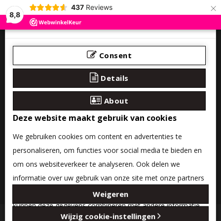
×
437
Reviews
8,8
Consent
Details
About
Deze website maakt gebruik van cookies
We gebruiken cookies om content en advertenties te
personaliseren, om functies voor social media te bieden en
om ons websiteverkeer te analyseren. Ook delen we
informatie over uw gebruik van onze site met onze partners
0 product(en) - €0,00
voor social media, adverteren en analyse. Deze partners
Weigeren
kunnen deze gegevens combineren met andere informatie
Categories
Wijzig cookie-instellingen
die u aan ze heeft verstrekt of die ze hebben verzameld op