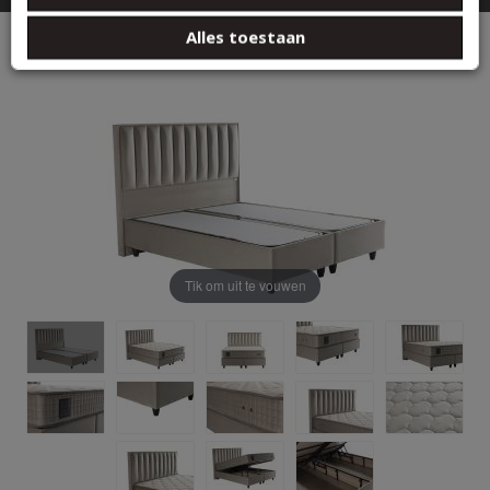
basis van uw gebruik van hun services.
Alles toestaan
Opberg Boxspring Gold – Taupe Velvet (Zonder Matras)
Tik om uit te vouwen