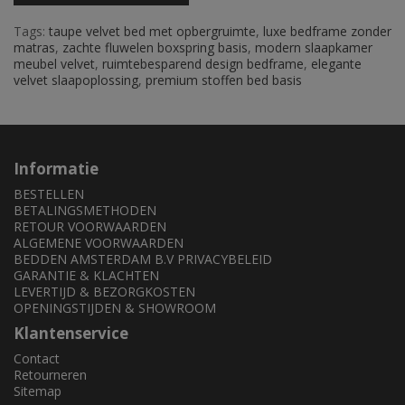
Tags:
taupe velvet bed met opbergruimte
,
luxe bedframe zonder
matras
,
zachte fluwelen boxspring basis
,
modern slaapkamer
meubel velvet
,
ruimtebesparend design bedframe
,
elegante
velvet slaapoplossing
,
premium stoffen bed basis
Informatie
BESTELLEN
BETALINGSMETHODEN
RETOUR VOORWAARDEN
ALGEMENE VOORWAARDEN
BEDDEN AMSTERDAM B.V PRIVACYBELEID
GARANTIE & KLACHTEN
LEVERTIJD & BEZORGKOSTEN
OPENINGSTIJDEN & SHOWROOM
Klantenservice
Contact
Retourneren
Sitemap