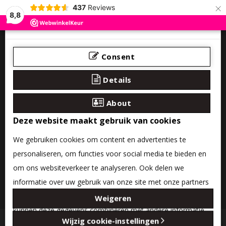
×
437
Reviews
8,8
Consent
Details
About
Deze website maakt gebruik van cookies
We gebruiken cookies om content en advertenties te
personaliseren, om functies voor social media te bieden en
om ons websiteverkeer te analyseren. Ook delen we
informatie over uw gebruik van onze site met onze partners
0 product(en) - €0,00
voor social media, adverteren en analyse. Deze partners
Weigeren
kunnen deze gegevens combineren met andere informatie
Categories
Wijzig cookie-instellingen
die u aan ze heeft verstrekt of die ze hebben verzameld op