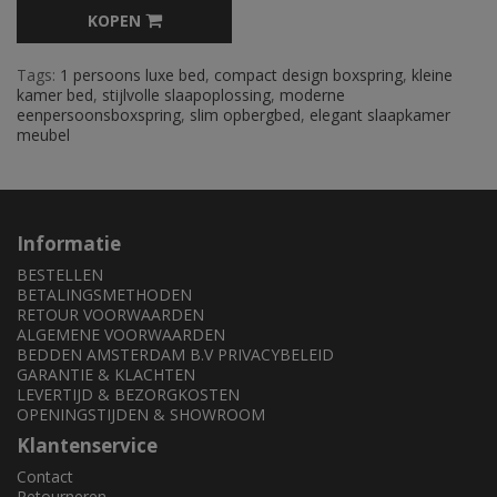
KOPEN
Tags:
1 persoons luxe bed
,
compact design boxspring
,
kleine
kamer bed
,
stijlvolle slaapoplossing
,
moderne
eenpersoonsboxspring
,
slim opbergbed
,
elegant slaapkamer
meubel
Informatie
BESTELLEN
BETALINGSMETHODEN
RETOUR VOORWAARDEN
ALGEMENE VOORWAARDEN
BEDDEN AMSTERDAM B.V PRIVACYBELEID
GARANTIE & KLACHTEN
LEVERTIJD & BEZORGKOSTEN
OPENINGSTIJDEN & SHOWROOM
Klantenservice
Contact
Retourneren