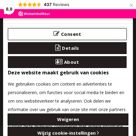
×
437
Reviews
8,8
Consent
Details
About
Deze website maakt gebruik van cookies
We gebruiken cookies om content en advertenties te
personaliseren, om functies voor social media te bieden en
om ons websiteverkeer te analyseren. Ook delen we
informatie over uw gebruik van onze site met onze partners
0 product(en) - €0,00
voor social media, adverteren en analyse. Deze partners
Weigeren
kunnen deze gegevens combineren met andere informatie
Categories
Wijzig cookie-instellingen
die u aan ze heeft verstrekt of die ze hebben verzameld op