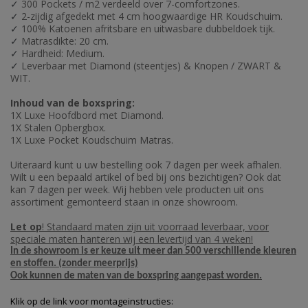
300 Pockets / m2 verdeeld over 7-comfortzones.
✓
2-zijdig afgedekt met 4 cm hoogwaardige HR Koudschuim.
✓
100% Katoenen afritsbare en uitwasbare dubbeldoek tijk.
✓
Matrasdikte: 20 cm.
✓
Hardheid: Medium.
✓
Leverbaar met Diamond (steentjes) & Knopen / ZWART &
✓
WIT.
Inhoud van de boxspring:
1X Luxe Hoofdbord met Diamond.
1X Stalen Opbergbox.
1X Luxe Pocket Koudschuim Matras.
Uiteraard kunt u uw bestelling ook 7 dagen per week afhalen.
Wilt u een bepaald artikel of bed bij ons bezichtigen? Ook dat
kan 7 dagen per week. Wij hebben vele producten uit ons
assortiment gemonteerd staan in onze showroom.
Let op
! Standaard maten zijn uit voorraad leverbaar, voor
speciale maten hanteren wij een levertijd van 4 weken!
In de showroom is er keuze uit meer dan 500 verschillende kleuren
en stoffen. (zonder meerprijs)
Ook kunnen de maten van de boxspring aangepast worden.
Klik op de link voor montageinstructies: