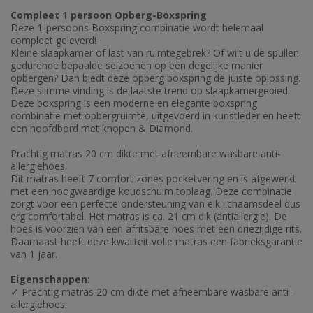
Compleet 1 persoon Opberg-Boxspring
Deze 1-persoons Boxspring combinatie wordt helemaal
compleet geleverd!
Kleine slaapkamer of last van ruimtegebrek? Of wilt u de spullen
gedurende bepaalde seizoenen op een degelijke manier
opbergen? Dan biedt deze opberg boxspring de juiste oplossing.
Deze slimme vinding is de laatste trend op slaapkamergebied.
Deze boxspring is een moderne en elegante boxspring
combinatie met opbergruimte, uitgevoerd in kunstleder en heeft
een hoofdbord met knopen & Diamond.
Prachtig matras 20 cm dikte met afneembare wasbare anti-
allergiehoes.
Dit matras heeft 7 comfort zones pocketvering en is afgewerkt
met een hoogwaardige koudschuim toplaag. Deze combinatie
zorgt voor een perfecte ondersteuning van elk lichaamsdeel dus
erg comfortabel. Het matras is ca. 21 cm dik (antiallergie). De
hoes is voorzien van een afritsbare hoes met een driezijdige rits.
Daarnaast heeft deze kwaliteit volle matras een fabrieksgarantie
van 1 jaar.
Eigenschappen:
Prachtig matras 20 cm dikte met afneembare wasbare anti-
✓
allergiehoes.