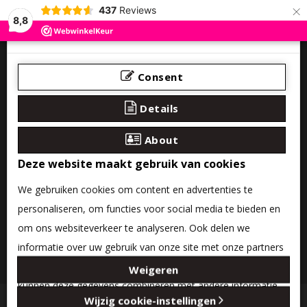
×
437
Reviews
8,8
Consent
Details
About
Deze website maakt gebruik van cookies
We gebruiken cookies om content en advertenties te
personaliseren, om functies voor social media te bieden en
om ons websiteverkeer te analyseren. Ook delen we
informatie over uw gebruik van onze site met onze partners
0 product(en) - €0,00
voor social media, adverteren en analyse. Deze partners
Weigeren
kunnen deze gegevens combineren met andere informatie
Categories
Wijzig cookie-instellingen
die u aan ze heeft verstrekt of die ze hebben verzameld op