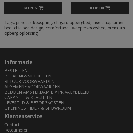
KOPEN
KOPEN
Tags:
princess boxspring
,
elegant opbergbed
,
luxe slaapkamer
bed
,
chic bed design
,
comfortabel tweepersoonsbed
,
premium
opberg oplossing
Informatie
BESTELLEN
BETALINGSMETHODEN
RETOUR VOORWAARDEN
ALGEMENE VOORWAARDEN
BEDDEN AMSTERDAM B.V PRIVACYBELEID
GARANTIE & KLACHTEN
LEVERTIJD & BEZORGKOSTEN
OPENINGSTIJDEN & SHOWROOM
Klantenservice
Contact
Retourneren