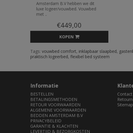
Amsterdam B.V hebben we dit
luxe logeer/vouwbed. Vouwbed
met ..
€449,00
KOPEN
Tags:
vouwbed comfort
,
inklapbaar slaapbed
,
gasten
praktisch logeerbed
,
flexibel bed systeem
Informatie
Klant
BESTELLEN
Contact
BETALINGSMETHODEN
Retourn
RETOUR VOORWAARDEN
Sitemap
ALGEMENE VOORWAARDEN
BEDDEN AMSTERDAM B.V
PRIVACYBELEID
GARANTIE & KLACHTEN
LEVERTIJD & BEZORGKOSTEN