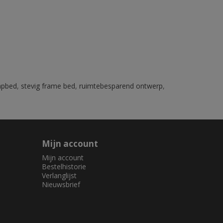
apbed
,
stevig frame bed
,
ruimtebesparend ontwerp
,
Mijn account
Mijn account
Bestelhistorie
Verlanglijst
Nieuwsbrief