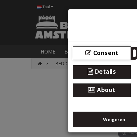
Taal
HOME
BOXSPRINGS
BEDDEN
M
Consent
BEDDEN
Vouwbed met Koudschu
Details
About
Weigeren
Zwev