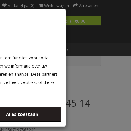
Verlanglijst (0)
Winkelwagen
Afrekenen
0 product(en) - €0,00
MATRAS OP MAAT
BLOG
n, om functies voor social
en we informatie over uw
eren en analyse. Deze partners
ze heeft verstrekt of die ze
Vouwbed met
KoudschuimHR45 14
cm
Alles toestaan
erk:
Bedden Amsterdam B.V
AN 9507197565240