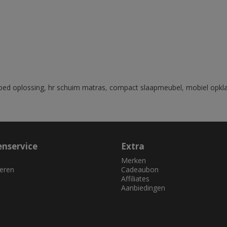
bed oplossing
,
hr schuim matras
,
compact slaapmeubel
,
mobiel opkl
enservice
Extra
Merken
eren
Cadeaubon
Affiliates
Aanbiedingen