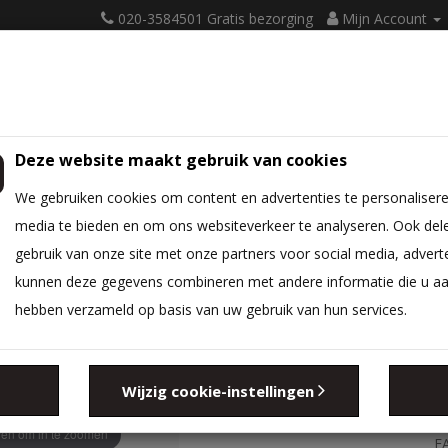
020-3584501 Gratis bezorging
Mijn Account
Deze website maakt gebruik van cookies
ATRASSEN
BEDBODEM
BEDTEXTIEL
DIVERSEN
We gebruiken cookies om content en advertenties te personalisere
imHR45 14 cm
media te bieden en om ons websiteverkeer te analyseren. Ook del
gebruik van onze site met onze partners voor social media, advert
kunnen deze gegevens combineren met andere informatie die u aan 
hebben verzameld op basis van uw gebruik van hun services.
Wijzig cookie-instellingen
M
en om in te zoomen
E