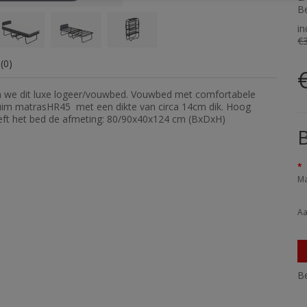
Be
in
€
(0)
 we dit luxe logeer/vouwbed. Vouwbed met comfortabele
huim matrasHR45 met een dikte van circa 14cm dik. Hoog
heeft het bed de afmeting: 80/90x40x124 cm (BxDxH)
B
Ma
Aa
Be