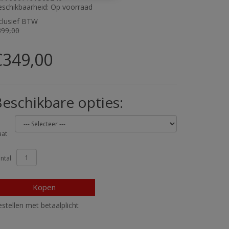
schikbaarheid: Op voorraad
clusief BTW
399,00
€349,00
eschikbare opties:
at
ntal
Kopen
stellen met betaalplicht