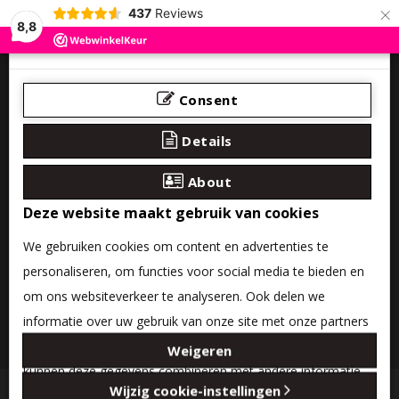
×
437
Reviews
8,8
Consent
Details
About
Deze website maakt gebruik van cookies
We gebruiken cookies om content en advertenties te
personaliseren, om functies voor social media te bieden en
om ons websiteverkeer te analyseren. Ook delen we
informatie over uw gebruik van onze site met onze partners
0 product(en) - €0,00
voor social media, adverteren en analyse. Deze partners
Weigeren
kunnen deze gegevens combineren met andere informatie
Categories
Wijzig cookie-instellingen
die u aan ze heeft verstrekt of die ze hebben verzameld op