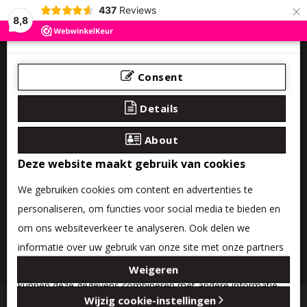
×
437
Reviews
8,8
Consent
Details
About
Deze website maakt gebruik van cookies
We gebruiken cookies om content en advertenties te
personaliseren, om functies voor social media te bieden en
om ons websiteverkeer te analyseren. Ook delen we
informatie over uw gebruik van onze site met onze partners
0 product(en) - €0,00
voor social media, adverteren en analyse. Deze partners
Weigeren
kunnen deze gegevens combineren met andere informatie
Categories
Wijzig cookie-instellingen
die u aan ze heeft verstrekt of die ze hebben verzameld op