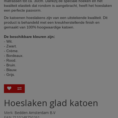
matrassen tot ca. 30cm.
Dankzij de speciale hoeken en het
kwaliteit elastiek dat rondom is aangebracht, heeft het hoeslaken
een perfecte pasvorm.
De katoenen hoeslakens zijn van een uitstekende kwaliteit.
Dit
product is behandeld met een kreukherstellende finish en
gemaakt van 100% hoogwaardige katoen.
De beschikbare kleuren zijn:
- Wit.
- Zwart.
- Crème.
- Bordeaux.
- Rood.
- Bruin.
- Blauw.
- Grijs.
Hoeslaken glad katoen
Merk:
Bedden Amsterdam B.V
EAN 7110248750261