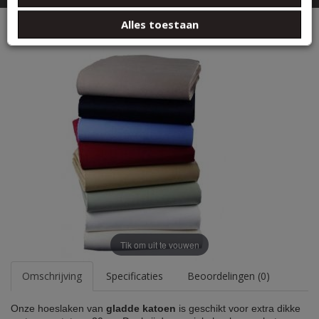
basis van uw gebruik van hun services.
BEDTEXTIEL
Hoeslaken glad katoen
Alles toestaan
Tik om uit te vouwen
Omschrijving
Specificaties
Beoordelingen (0)
Onze hoeslaken van
gladde katoen
is geschikt voor extra dikke