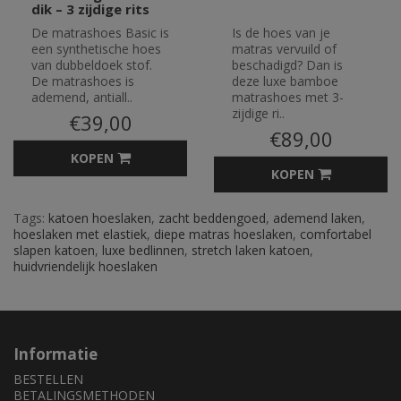
dik – 3 zijdige rits
De matrashoes Basic is
Is de hoes van je
een synthetische hoes
matras vervuild of
van dubbeldoek stof.
beschadigd? Dan is
De matrashoes is
deze luxe bamboe
ademend, antiall..
matrashoes met 3-
zijdige ri..
€39,00
€89,00
KOPEN
KOPEN
Tags:
katoen hoeslaken
,
zacht beddengoed
,
ademend laken
,
hoeslaken met elastiek
,
diepe matras hoeslaken
,
comfortabel
slapen katoen
,
luxe bedlinnen
,
stretch laken katoen
,
huidvriendelijk hoeslaken
Informatie
BESTELLEN
BETALINGSMETHODEN