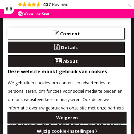
×
437
Reviews
8,8
Consent
Details
About
Deze website maakt gebruik van cookies
We gebruiken cookies om content en advertenties te
personaliseren, om functies voor social media te bieden en
om ons websiteverkeer te analyseren. Ook delen we
informatie over uw gebruik van onze site met onze partners
0 product(en) - €0,00
voor social media, adverteren en analyse. Deze partners
Weigeren
kunnen deze gegevens combineren met andere informatie
Categories
Wijzig cookie-instellingen
die u aan ze heeft verstrekt of die ze hebben verzameld op