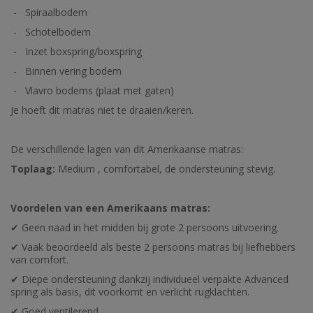
- Spiraalbodem
- Schotelbodem
- Inzet boxspring/boxspring
- Binnen vering bodem
- Vlavro bodems (plaat met gaten)
Je hoeft dit matras niet te draaien/keren.
De verschillende lagen van dit Amerikaanse matras:
Toplaag:
Medium , comfortabel, de ondersteuning stevig.
Voordelen van een Amerikaans matras:
Geen naad in het midden bij grote 2 persoons uitvoering.
✔
Vaak beoordeeld als beste 2 persoons matras bij liefhebbers
✔
van comfort.
Diepe ondersteuning dankzij individueel verpakte Advanced
✔
spring als basis, dit voorkomt en verlicht rugklachten.
Goed ventilerend.
✔