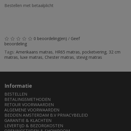
Bestellen met betaalplicht
0 beoordeling(en)
/
Geef
beoordeling
Tags:
Amerikaans matras
,
HR65 matras
,
pocketvering
,
32 cm
matras
,
luxe matras
,
Chester matras
,
stevig matras
Informatie
BESTELLEN
BETALINGSMETHODEN
RETOUR VOORWAARDEN
ALGEMENE VOORWAARDEN
BEDDEN AMSTERDAM B.V PRIVACYBELEID
GARANTIE & KLACHTEN
LEVERTIJD & BEZORGKOSTEN
OPENINGSTIJDEN & SHOWROOM