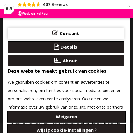
×
437
Reviews
8,8
Consent
Details
About
Deze website maakt gebruik van cookies
We gebruiken cookies om content en advertenties te
personaliseren, om functies voor social media te bieden en
om ons websiteverkeer te analyseren. Ook delen we
informatie over uw gebruik van onze site met onze partners
0 product(en) - €0,00
voor social media, adverteren en analyse. Deze partners
Weigeren
kunnen deze gegevens combineren met andere informatie
Categories
Wijzig cookie-instellingen
die u aan ze heeft verstrekt of die ze hebben verzameld op