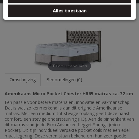
basis van uw gebruik van hun services.
Amerikaans matras Chester HR65 32cm
Alles toestaan
Tik om uit te vouwen
Omschrijving
Beoordelingen (0)
Amerikaans Micro Pocket Chester HR65 matras ca. 32 cm
Een passie voor betere materialen, innovatie en vakmanschap.
Dat is wat zo kenmerkend is aan dit originele Amerikaanse
matras. Met een medium tot stevige toplaag geeft deze naast
comfort, een stevige ondersteuning (H3). Aan de binnenkant van
dit matras vind je de Firm Advanced Legget Springs (micro
Pocket). Dit zijn individueel verpakte pocket coils met een edel
maat legering. Deze veren staan bekend om hun zeer goede