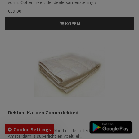
vorm. Cohen heeft de ideale samenstelling v..
€39,00
KOPEN
Dekbed Katoen Zomerdekbed
Cookie Settings
Dit katoenen zomerdekbed uit de collectie van Bedden
Amsterdam is superlicht en voelt lek..