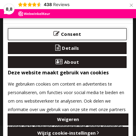
×
438
Reviews
8,8
Consent
Details
About
Deze website maakt gebruik van cookies
We gebruiken cookies om content en advertenties te
personaliseren, om functies voor social media te bieden en
om ons websiteverkeer te analyseren. Ook delen we
informatie over uw gebruik van onze site met onze partners
0 product(en) - €0,00
voor social media, adverteren en analyse. Deze partners
Weigeren
kunnen deze gegevens combineren met andere informatie
Categories
Wijzig cookie-instellingen
die u aan ze heeft verstrekt of die ze hebben verzameld op