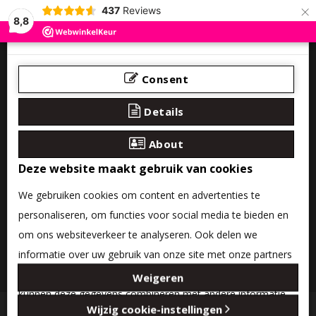
×
437
Reviews
8,8
Consent
Details
About
Deze website maakt gebruik van cookies
We gebruiken cookies om content en advertenties te
personaliseren, om functies voor social media te bieden en
om ons websiteverkeer te analyseren. Ook delen we
informatie over uw gebruik van onze site met onze partners
0 product(en) - €0,00
voor social media, adverteren en analyse. Deze partners
Weigeren
kunnen deze gegevens combineren met andere informatie
Categories
Wijzig cookie-instellingen
die u aan ze heeft verstrekt of die ze hebben verzameld op