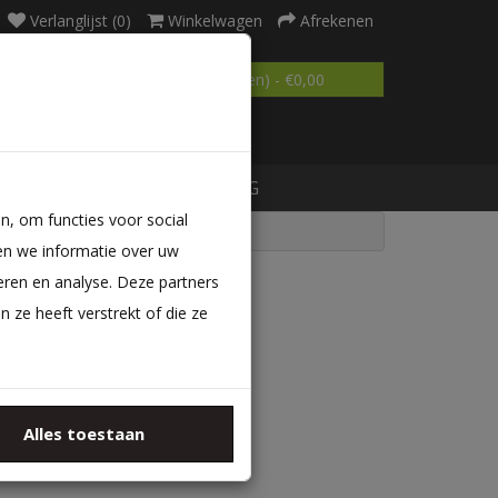
Verlanglijst (0)
Winkelwagen
Afrekenen
0 product(en) - €0,00
MATRAS OP MAAT
BLOG
n, om functies voor social
en we informatie over uw
eren en analyse. Deze partners
ze heeft verstrekt of die ze
ategorieën
Alles toestaan