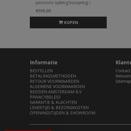
persoons opberg boxspring i..
€599,00
KOPEN
Informatie
Klant
BESTELLEN
Contact
BETALINGSMETHODEN
Retourn
RETOUR VOORWAARDEN
Sitemap
ALGEMENE VOORWAARDEN
BEDDEN AMSTERDAM B.V
PRIVACYBELEID
GARANTIE & KLACHTEN
LEVERTIJD & BEZORGKOSTEN
OPENINGSTIJDEN & SHOWROOM