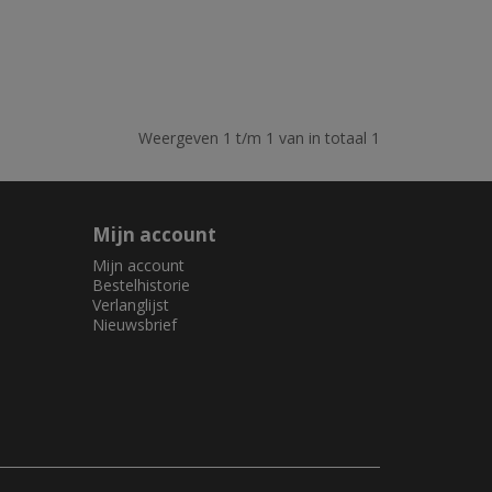
Weergeven 1 t/m 1 van in totaal 1
Mijn account
Mijn account
Bestelhistorie
Verlanglijst
Nieuwsbrief