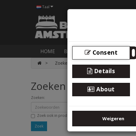
Taal
HOME
BOXSPRINGS
BEDDEN
M
Consent
Zoeken
Details
Zoeken
About
Zoeken:
Zoek ook in productomschrijving
Weigeren