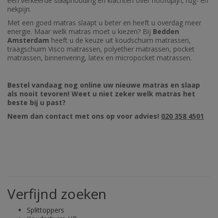
een verkeerde slaaphouding en klachten over hoofdpijn, rug- en
nekpijn.
Met een goed matras slaapt u beter en heeft u overdag meer
energie. Maar welk matras moet u kiezen? Bij
Bedden
Amsterdam
heeft u de keuze uit koudschuim matrassen,
traagschuim Visco matrassen, polyether matrassen, pocket
matrassen, binnenvering, latex en micropocket matrassen.
Bestel vandaag nog online uw nieuwe matras en slaap
als nooit tevoren! Weet u niet zeker welk matras het
beste bij u past?
Neem dan contact met ons op voor advies!
020 358 4501
Verfijnd zoeken
Splittoppers