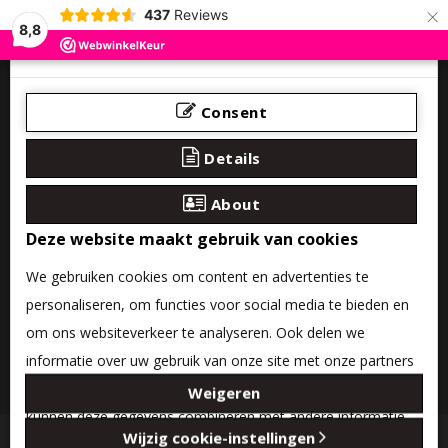
×
437
Reviews
8,8
Consent
Details
About
Deze website maakt gebruik van cookies
We gebruiken cookies om content en advertenties te
personaliseren, om functies voor social media te bieden en
om ons websiteverkeer te analyseren. Ook delen we
informatie over uw gebruik van onze site met onze partners
0 product(en) - €0,00
voor social media, adverteren en analyse. Deze partners
Weigeren
kunnen deze gegevens combineren met andere informatie
Categories
Wijzig cookie-instellingen
die u aan ze heeft verstrekt of die ze hebben verzameld op