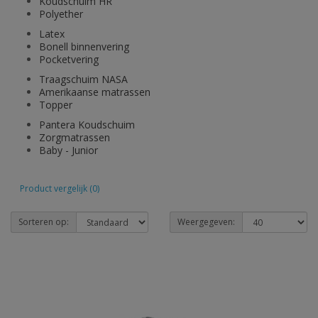
Koudschuim HR
Polyether
Latex
Bonell binnenvering
Pocketvering
Traagschuim NASA
Amerikaanse matrassen
Topper
Pantera Koudschuim
Zorgmatrassen
Baby - Junior
Product vergelijk (0)
Sorteren op:
Weergegeven: