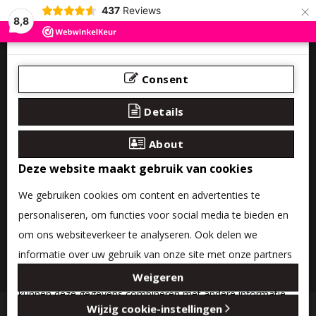
×
437
Reviews
8,8
Consent
Details
About
Deze website maakt gebruik van cookies
We gebruiken cookies om content en advertenties te
personaliseren, om functies voor social media te bieden en
om ons websiteverkeer te analyseren. Ook delen we
informatie over uw gebruik van onze site met onze partners
0 product(en) - €0,00
voor social media, adverteren en analyse. Deze partners
Weigeren
kunnen deze gegevens combineren met andere informatie
Categories
Wijzig cookie-instellingen
die u aan ze heeft verstrekt of die ze hebben verzameld op