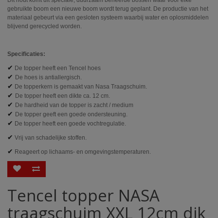
gebruikte boom een nieuwe boom wordt terug geplant. De productie van het
materiaal gebeurt via een gesloten systeem waarbij water en oplosmiddelen
blijvend gerecycled worden.
Specificaties:
✔
De topper heeft een Tencel hoes
✔
De hoes is antiallergisch.
✔
De topperkern is gemaakt van Nasa Traagschuim.
✔
De topper heeft een dikte ca. 12 cm.
✔
De hardheid van de topper is zacht / medium
✔
De topper geeft een goede ondersteuning.
✔
De topper heeft een goede vochtregulatie.
✔
Vrij van schadelijke stoffen.
✔
Reageert op lichaams- en omgevingstemperaturen.
Tencel topper NASA
traagschuim XXL 12cm dik