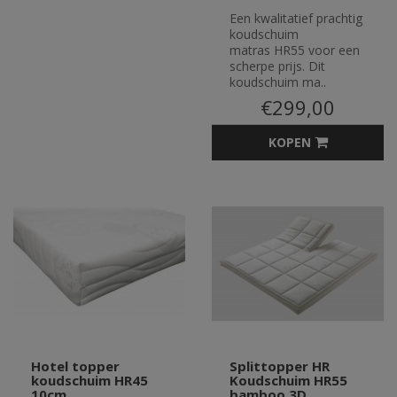
Een kwalitatief prachtig
koudschuim
matras HR55 voor een
scherpe prijs. Dit
koudschuim ma..
€299,00
KOPEN
Hotel topper
Splittopper HR
koudschuim HR45
Koudschuim HR55
10cm
bamboo 3D