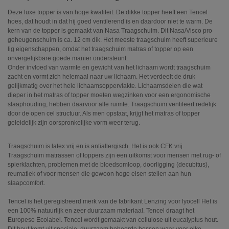
Deze luxe topper is van hoge kwaliteit. De dikke topper heeft een Tencel
hoes, dat houdt in dat hij goed ventilerend is en daardoor niet te warm. De
kern van de topper is gemaakt van Nasa Traagschuim. Dit Nasa/Visco pro
geheugenschuim is ca. 12 cm dik. Het meeste traagschuim heeft superieure
lig eigenschappen, omdat het traagschuim matras of topper op een
onvergelijkbare goede manier ondersteunt.
Onder invloed van warmte en gewicht van het lichaam wordt traagschuim
zacht en vormt zich helemaal naar uw lichaam. Het verdeelt de druk
gelijkmatig over het hele lichaamsoppervlakte. Lichaamsdelen die wat
dieper in het matras of topper moeten wegzinken voor een ergonomische
slaaphouding, hebben daarvoor alle ruimte. Traagschuim ventileert redelijk
door de open cel structuur. Als men opstaat, krijgt het matras of topper
geleidelijk zijn oorspronkelijke vorm weer terug.
Traagschuim is latex vrij en is antiallergisch. Het is ook CFK vrij.
Traagschuim matrassen of toppers zijn een uitkomst voor mensen met rug- of
spierklachten, problemen met de bloedsomloop, doorligging (decubitus),
reumatiek of voor mensen die gewoon hoge eisen stellen aan hun
slaapcomfort.
Tencel is het geregistreerd merk van de fabrikant Lenzing voor lyocell Het is
een 100% natuurlijk en zeer duurzaam materiaal. Tencel draagt het
Europese Ecolabel. Tencel wordt gemaakt van cellulose uit eucalyptus hout.
Dit hout komt uit speciale, duurzaam beheerde bossen waar voor elke