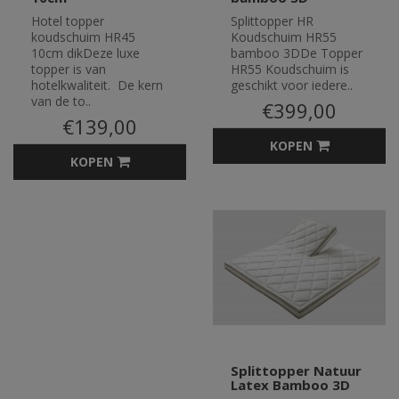
Hotel topper
Splittopper HR
koudschuim HR45
Koudschuim HR55
10cm dikDeze luxe
bamboo 3DDe Topper
topper is van
HR55 Koudschuim is
hotelkwaliteit. De kern
geschikt voor iedere..
van de to..
€399,00
€139,00
KOPEN
KOPEN
Splittopper Natuur
Latex Bamboo 3D