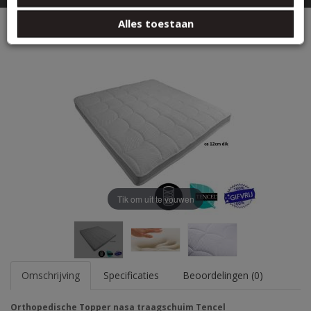
basis van uw gebruik van hun services.
MATRASSEN
Alles toestaan
Tencel topper NASA traagschuim XXL 12cm dik
Tik om uit te vouwen
Omschrijving
Specificaties
Beoordelingen (0)
Orthopedische Topper nasa traagschuim Tencel