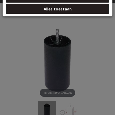
basis van uw gebruik van hun services.
DIVERSEN
Boxspring poten
Alles toestaan
Boxspring Poten 12 cm zwart 6x
Tik om uit te vouwen