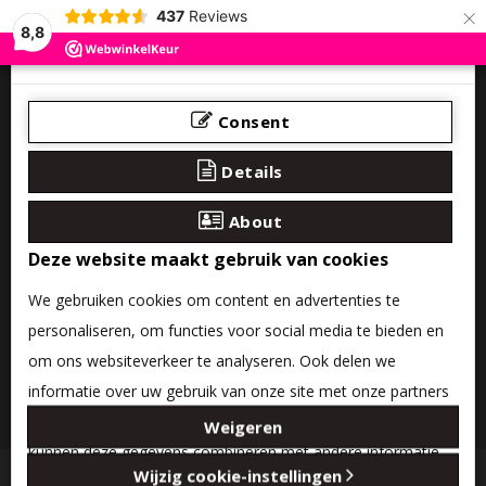
×
437
Reviews
8,8
Consent
Details
About
Deze website maakt gebruik van cookies
We gebruiken cookies om content en advertenties te
personaliseren, om functies voor social media te bieden en
om ons websiteverkeer te analyseren. Ook delen we
informatie over uw gebruik van onze site met onze partners
0 product(en) - €0,00
voor social media, adverteren en analyse. Deze partners
Weigeren
kunnen deze gegevens combineren met andere informatie
Categories
Wijzig cookie-instellingen
die u aan ze heeft verstrekt of die ze hebben verzameld op