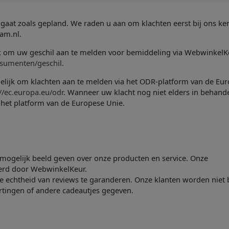
l gaat zoals gepland. We raden u aan om klachten eerst
bij ons ke
am.nl.
ijk om uw geschil aan te melden
voor bemiddeling via WebwinkelK
nsumenten/geschil
.
lijk om klachten aan te melden via
het ODR-platform van de Eu
://ec.europa.eu/odr
. Wanneer uw klacht nog niet elders in
behande
 het
platform van de Europese Unie.
 mogelijk beeld geven
over onze producten en service. Onze
eerd door WebwinkelKeur.
 echtheid van reviews te
garanderen.
Onze klanten worden niet
tingen of andere cadeautjes gegeven.