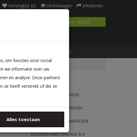
Verlanglijst (0)
Winkelwagen
Afrekenen
0 product(en) - €0,00
MATRAS OP MAAT
BLOG
n, om functies voor social
en we informatie over uw
eren en analyse. Deze partners
BESTELLEN
ze heeft verstrekt of die ze
BETALINGSMETHODEN
RETOUR VOORWAARDEN
l eens
Alles toestaan
ALGEMENE VOORWAARDEN
r te
BEDDEN AMSTERDAM B.V