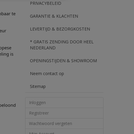
PRIVACYBELEID
nbaar te
GARANTIE & KLACHTEN
LEVERTIJD & BEZORGKOSTEN
eur
* GRATIS ZENDING DOOR HEEL
ropese
NEDERLAND
ling is
OPENINGSTIJDEN & SHOWROOM
Neem contact op
Sitemap
Inloggen
 beloond
Registreer
Wachtwoord vergeten
Mijn Account