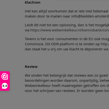
Klachten
Het kan altijd voorkomen dat er
iets niet helemaa
maken door te mailen naar info@bedden-amsterd
Leidt dit
niet tot een oplossing, dan is het mogel
via
https://www.webwinkelkeur.nl/kennisbank/co
Tevens is
het voor consumenten in de EU ook moge
Commissie. Dit ODR-platform is te
vinden op
http
dan staat het u vrij om uw klacht te deponeren via
Review
We vinden het belangrijk dat reviews een zo goed
beoordelingen worden daarom,
onpartijdig, beh
Webwinkelkeur heeft maatregelen getroffen om de
8,8
voor het schrijven van reviews. Er
worden geen kor