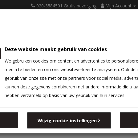
020-3584501 Gratis bezorging
Mijn Account
Deze website maakt gebruik van cookies
ATRASSEN
BEDBODEM
BEDTEXTIEL
DIVERSEN
We gebruiken cookies om content en advertenties te personalisere
media te bieden en om ons websiteverkeer te analyseren. Ook del
gebruik van onze site met onze partners voor social media, advert
EN
kunnen deze gegevens combineren met andere informatie die u aan 
hebben verzameld op basis van uw gebruik van hun services.
ons best om deze in topconditie aan u te leveren. Toch komt het we
ort of dat er iets anders gebeurt waardoor u aanspraak kunt maken op
Wijzig cookie-instellingen
n twee maanden na constatering van het gebrek melding bij ons hierove
 zullen wij kosteloos zorg dragen voor reparatie of vervanging.